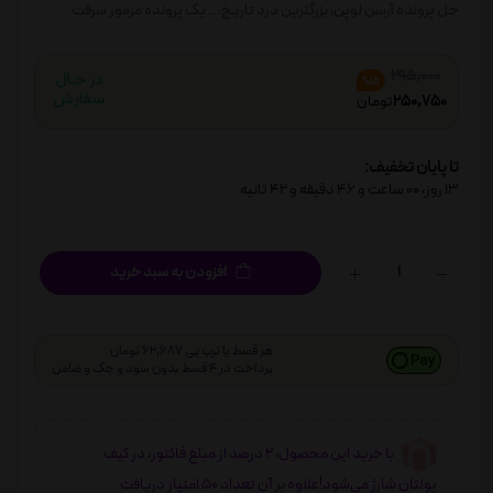
حل پرونده آرسن لوپن، بزرگترین دزد تاریخ... يک پرونده مرموز سرقت.
295,000
%15
250,750
تومان
تا پایان تخفیف:
13
روز،
00
ساعت و
46
دقیقه و
42
ثانیه
افزودن به سبد خرید
هر قسط با ترب پی 62,687 تومان
پرداخت در 4 قسط بدون سود و چک و ضامن
با خرید این محصول، 2 درصد از مبلغ فاکتور، در کیف
پولتان شارژ می‌شود!علاوه بر آن تعداد 50 امتیاز دریافت