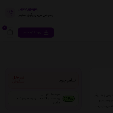
02144812930
پشتیبانی سریع و پیگیری سفارش
0
ورود / ثبت نام
نـــاموجود
 قدیمی و با ارزش
هر قسط با ترب پی
پرداخت در 4 قسط بدون سود و چک و
کنن میتونن
ضامن
ه می دزدن...