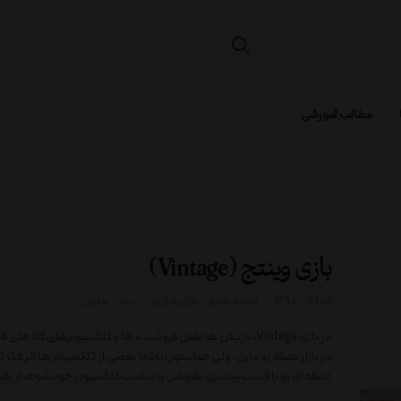
مطالب آموزشی
بازی وینتج (Vintage)
کد کالا :
1490
دسته بندی:
بازی فکری
برند :
ملون
در بازی Vintage، بازیکن ها نقش فروشنده ها و کلکسیونرهای کالاهای
در بازار عتیقه رو دارن. ولی حواستون باشه! بعضی از کلکسیونر ها اگر فکر 
عتیقه ای رو با قیمت بیشتری بفروشن یا مناسب کلکسیون خودشونه، از بقی