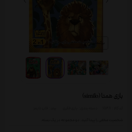
بزرگنمایی
بازی همتا (similo)
کد کالا :
1548
دسته بندی:
بازی فکری
برند :
فان تایمز
شخصیت مخفی را پیدا کنید. دو مجموعه در یک بسته.