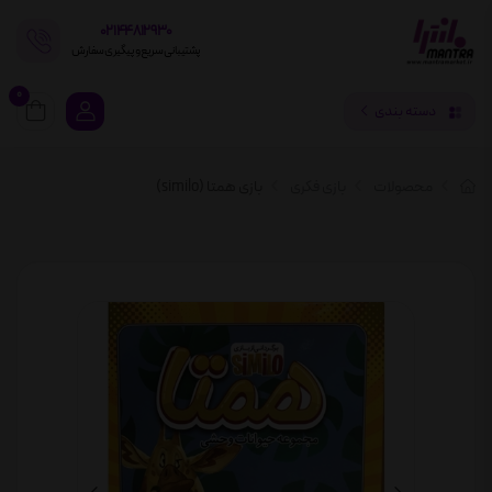
02144812930
پشتیبانی سریع و پیگیری سفارش
0
دسته بندی
محصولات
بازی فکری
بازی همتا (similo)