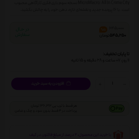
MicroMacro: All In Crime City نسخه سوم بازی فکری کارآگاهی محبوب
است. با ۱۶ پرونده جدید و نقشه‌ای تازه، ذهن خود را به چالش بکشید.
645,000
%15
545,250
تومان
تا پایان تخفیف:
11
روز،
07
ساعت و
28
دقیقه و
14
ثانیه
افزودن به سبد خرید
هر قسط با ترب پی 136,312 تومان
پرداخت در 4 قسط بدون سود و چک و ضامن
با خرید این محصول، 2 درصد از مبلغ فاکتور، در کیف