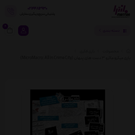
02144812930
پشتیبانی سریع و پیگیری سفارش
0
دسته بندی
محصولات
بازی فکری
بازی میکرو ماکرو 3 دست های پنهان (MicroMacro: All In Crime City)