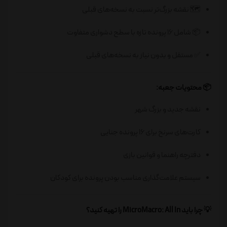
🗺️ نقشه بزرگ‌تر نسبت به نسخه‌های قبلی
📦 شامل ۱۶ پرونده تازه با سطح دشواری متفاوت
✅ مستقل و بدون نیاز به نسخه‌های قبلی
📦 محتویات جعبه:
نقشه جدید و بزرگ شهر
کارت‌های سرنخ برای ۱۶ پرونده جنایی
دفترچه راهنما و قوانین بازی
سیستم علامت‌گذاری مناسب بودن پرونده برای کودکان
💡 چرا باید MicroMacro: All In را تهیه کنید؟