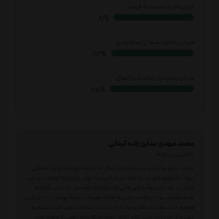
ارزش خرید نسبت به قیمت
84%
میزان رضایت شما از بسته بندی
87%
میزان رضایت از زمانبندی ارسال
88%
محمد مهدی مداین زاده کرمانی
30 فروردین 1405
سلام. از نظر زمانبندی و بسته بندی ارسال که از طرف فروشگاه مانترا مشکلی
نبود. اما نظرم طبق تجربه چند دور از بازی اینه: اول، متاسفانه کیفیت بازی من
خیلی بد بود، تاس ها با تاس هایی که برای ارائه محصول در سایت گذاشته
شده متفاوت بود از ماله من تاس ها شفاف همراه با پلیسه بودند و داخل تاس
ها هم حباب های نامنظم وجود داره که باعث میشه یکسری اعداد بیشتر رو
شود و در این بازی خیلی تاثیر گذاره. دوم، اینکه بخش هایی از صفحه های