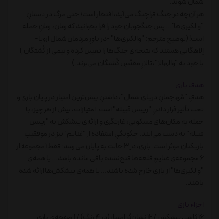
شمال شوند.
هر آن‌چه در جنگ فراچنگ می‌آید، افتخار است؛ حتی مرگ در دستانِ
"والکیری‌ها"... پس جنگجویان خود را فرا بخوانید که زمان، زمانِ حمله
است! (توضیح مترجم: "والکیری‌ها" -در باورِ مردمان شمال اروپا-
اِلاهگانی هستند که نتیجه‌ی جنگ‌ها را تعیین کرده و نیمی از کُشتگان را
با خود به "والهالا"، تالارِ مقدّسِ کُشتگان می‌برند.)
هدف بازی
هدفِ "مُهاجمانِ دریای شمال"، داشتنِ بیش‌ترین امتیاز در پایان بازی و
تحت تأثیر قرار دادنِ "رییس قبیله" است. امتیازات، بیش از هر چیز، با
حمله به مکان‌های مسکونی، غارتگری و ارائه‌ی پیشکش به "رییس
قبیله" به دست می‌آیند. چگونگیِ استفاده از "غنایم" نیز در موفقیتِ
بازیکنان موثر است. بازی، در 3 حالت به پایان می‌رسد: فقط 1 مجموعه از
6 مجموعه‌ی غنایمِ قلعه‌ها فتح‌نشده باقی مانده باشد... یا همه‌ی
"والکیری‌ها" از بازی خارج شده باشند... یا همه‌ی پیشکش‌ها ارائه شده
باشند.
اجزاء بازی
16 کاشی پیشکش / 12 نشان‌گرِ امتیاز (در 4 رنگ) / 1 صفحه‌ی بازی