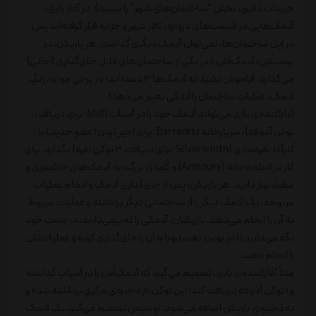
جزییات دقیق، بخش "ساختمان‌های شهر" را ببینید). در آغاز بازی،
آدمک‌هایی در قسمت‌های دروازه، تالار شهر و خزانه قرار گرفته‌اند پس
در این ساختمان‌ها، نمی‌توان آدمک دیگری گذاشت. هر بازیکن، در
نوبت‌اَش، آدمک‌اَش را در یکی از ساختمان‌های قابل جای‌گذاری (خالی)
می‌گذارد. فراموش نکنید که آدمک‌ها 3 دسته‌اَند؛ در برخی موارد، رنگِ
آدمک، عملیاتِ ساختمان را اندکی تغییر می‌دهد!
آغازکننده‌ی بازی می‌تواند آدمک خود را در آسیاب (Mill: برای دریافت 1
توکن آذوقه)، سربازخانه (Barracks: برای اجیر کردن 1 عضو جدید) یا
کارگاه نقره‌سازی (Silversmith: برای دریافت 3 توکن نقره) بگذارد. برای
کار در اسلحه‌خانه (Armoury) و کُلبه‌ی بزرگ، به آدمک‌های خاکستری و
سفید نیاز دارید. هر بازیکن، پس از جای‌گذاریِ آدمک و انجام عملیات
مربوطه، یک آدمک دیگر را از ساختمانی دیگر برداشته و عملیات مربوط
به آن را انجام می‌دهد. بازیکنان، آدمکی را که برمی‌دارند، در دست خود
نگه می‌دارند تا در نوبت بعد، دوباره آن را جای‌گذاری کرده و عملیات‌اَش
را انجام دهند.
مثلاً آغازکننده‌ی بازی، تصمیم می‌گیرد که آدمک‌اَش را در آسیاب گذاشته
و 1 توکن آذوقه دریافت کند؛ این توکن، از ذخیره‌ی مرکزی برداشته شده و
به ذخیره‌ی بازیکن اضافه می‌شود. او سپس تصمیم می‌گیرد یک آدمک