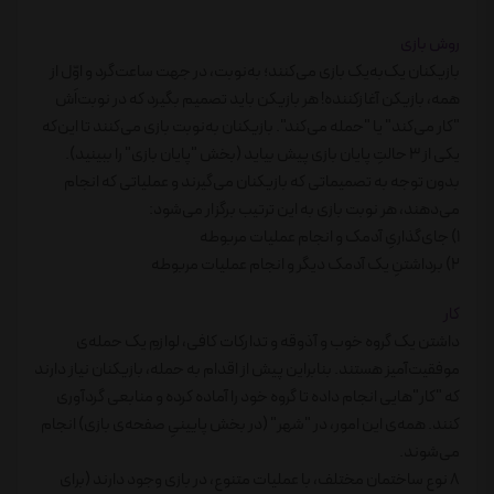
روش بازی
بازیکنان یک‌به‌یک بازی می‌کنند؛ به‌نوبت، در جهت ساعت‌گرد و اوّل از
همه، بازیکن آغازکننده! هر بازیکن باید تصمیم بگیرد که در نوبت‌اَش
"کار می‌کند" یا "حمله می‌کند". بازیکنان به‌نوبت بازی می‌کنند تا این‌که
یکی از 3 حالتِ پایان بازی پیش بیاید (بخش "پایان بازی" را ببینید).
بدون توجه به تصمیماتی که بازیکنان می‌گیرند و عملیاتی که انجام
می‌دهند، هر نوبت بازی به این ترتیب برگزار می‌شود:
1) جای‌گذاریِ آدمک و انجام عملیات مربوطه
2) برداشتنِ یک آدمک دیگر و انجام عملیات مربوطه
کار
داشتن یک گروه خوب و آذوقه و تدارکات کافی، لوازمِ یک حمله‌ی
موفقیت‌آمیز هستند. بنابراین پیش از اقدام به حمله، بازیکنان نیاز دارند
که "کار"هایی انجام داده تا گروه خود را آماده کرده و منابعی گردآوری
کنند. همه‌ی این امور، در "شهر" (در بخش پایینیِ صفحه‌ی بازی) انجام
می‌شوند.
8 نوع ساختمان مختلف، با عملیات متنوع، در بازی وجود دارند (برای