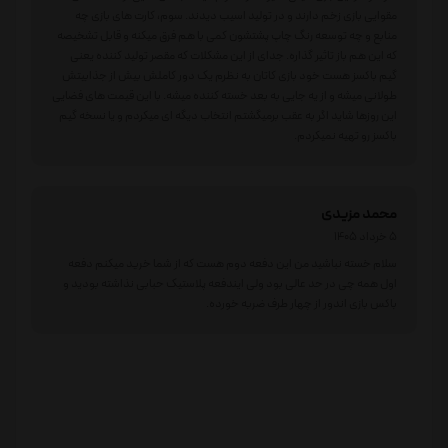
مقوایی بازی زخم دارند و در تولید اسیب دیدند. سوم، کارت های بازی چه
منابع و چه توسعه رنگ چاپ پشتشون کمی با هم فرق میکنه و قابل تشخیصه
که این هم باز تاثیر گذاره. جدای از این مشکلات که مقصر تولید کننده یعنی
گیم باکسز هست خود بازی کاتان به نظرم یک دور کاملش بیش از جذابیتش
طولانی میشه و از یه جایی به بعد خسته کننده میشه. با این قیمت های فضایی
این روزها شاید اگر به عقب برمیگشتم انتخاب دیگه ای میکردم و یا نسخه گیم
باکسز رو تهیه نمیکردم.
محمد مزیدی
5 خرداد 1405
سلام خسته نباشید من این دفعه دوم هست که از شما خرید میکنم دفعه
اول همه چی در حد عالی بود ولی ایندفعه پلاستیک حبابی نذاشته بودید و
باکس بازی اندور از چهار طرف ضربه خورده.