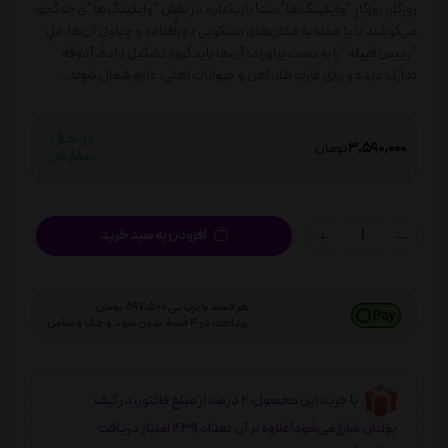
روزگار، روزگارِ "وایکینگ‌ها"ست! بازیکنان، در نقش "وایکینگ‌ها"ی جنگجو،
می‌کوشند تا با حمله به مکان‌های مسکونیِ دوراُفتاده و چپاولِ آن‌ها، دلِ
"رییس قبیله" را به دست بیاورند؛ آن‌ها باید گروه تشکیل داده، آذوقه
تدارک دیده و برای غارتِ طلا، آهن و حیوانات اهلی، عازمِ شمال شوند...
3,590,000
تومان
افزودن به سبد خرید
هر قسط با ترب پی 897,500 تومان
پرداخت در 4 قسط بدون سود و چک و ضامن
با خرید این محصول، 2 درصد از مبلغ فاکتور، در کیف
پولتان شارژ می‌شود!علاوه بر آن تعداد 439 امتیاز دریافت