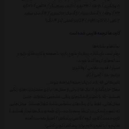
18 والکیری / 18 طلا / 32 نقره / 1 کیف سیاه‌رنگ / 18 آهن / 26 گاو
32 آذوقه / 7 آدمک سیاه / 11 آدمک خاکستری / 12 آدمک سفید
2 تاس / 71 کارت افراد / 4 کارت کشتی (در 4 رنگ)
کارت ها ترجمه فارسی شده است
نمادها و نشانه‌ها
بهتر است بازیکنان، پیش از شروع بازی، با صفحه و کارت‌های بازی و
نشانه‌های آن‌ها آشنا شوند:
امتیاز / قدرت نظامی / والکیری
غنایم: طلا / آهن / گاو
تاس‌هایی که باید در یک حمله انداخته شوند...
محلّ جای‌گذاریِ آدمک‌ها (برخی از محل‌ها، دارای محدودیت‌های رنگی
هستند -که با تصویرِ آدمک‌های رنگی، مشخّص شده‌اند. چنین
محل‌هایی، فقط برای رنگ‌های مشخّص‌شده، مُجاز هستند. محل‌هایی
که تصویرِ آدمکی در آن‌ها رسم نشده، برای همه‌ی رنگ‌ها مُجاز هستند.)
کارتِ دست / کارتِ گروه / کاشی پیشکش / امتیازِ به‌دست‌آمده
غنایم و / یا نقره‌ی لازم برای پیشکش کردنِ کاشی