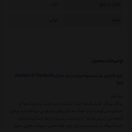
توكن در بازي
دارد
تولید
ایرانی
توضیحات محصول
بازی فکری و بردگیم مهاجمان دریای شمال Raiders of The North
Sea
مقدّمه
روزگار، روزگارِ "وایکینگ‌ها"ست! بازیکنان، در نقش "وایکینگ‌ها"ی
جنگجو، می‌کوشند تا با حمله به مکان‌های مسکونیِ دوراُفتاده و چپاولِ
آن‌ها، دلِ "رییس قبیله" را به دست بیاورند؛ آن‌ها باید گروه تشکیل
داده، آذوقه تدارک دیده و برای غارتِ طلا، آهن و حیوانات اهلی، عازمِ