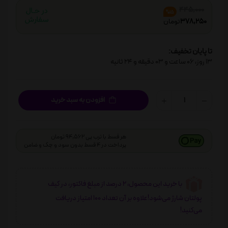
445,000
%15
378,250
تومان
تا پایان تخفیف:
13
روز،
06
ساعت و
03
دقیقه و
24
ثانیه
افزودن به سبد خرید
هر قسط با ترب پی 94,562 تومان
پرداخت در 4 قسط بدون سود و چک و ضامن
با خرید این محصول، 2 درصد از مبلغ فاکتور، در کیف
پولتان شارژ می‌شود!علاوه بر آن تعداد 100 امتیاز دریافت
می‌کنید!