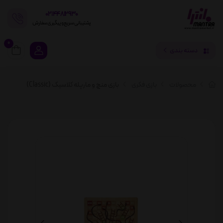
02144812930
پشتیبانی سریع و پیگیری سفارش
0
دسته بندی
محصولات
بازی فکری
بازی منچ و مارپله کلاسیک (Classic)