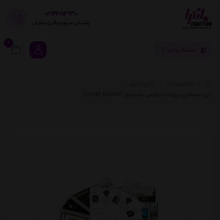
02144812930
پشتیبانی سریع و پیگیری سفارش
0
دسته بندی
محصولات
بازی فکری
بازی معمایی پرونده تقاص معشوق (Lover Atone)