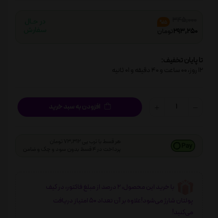
345,000
%15
293,250
تومان
تا پایان تخفیف:
12
روز،
00
ساعت و
40
دقیقه و
00
ثانیه
افزودن به سبد خرید
هر قسط با ترب پی 73,312 تومان
پرداخت در 4 قسط بدون سود و چک و ضامن
با خرید این محصول، 2 درصد از مبلغ فاکتور، در کیف
پولتان شارژ می‌شود!علاوه بر آن تعداد 50 امتیاز دریافت
می‌کنید!