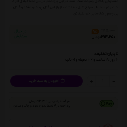
مشکوکی به قتل رسیده است. شما در این پرونده با بررسی مصاحبه ی افراد
حاضر در سینما و سرنخ های پیدا شده، از راز این قتل پرده برداشته و قاتل
بی رحم را شناسایی خواهید کرد.
345,000
%15
293,250
تومان
تا پایان تخفیف:
12
روز،
18
ساعت و
36
دقیقه و
01
ثانیه
افزودن به سبد خرید
هر قسط با ترب پی 73,312 تومان
پرداخت در 4 قسط بدون سود و چک و ضامن