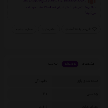
با خرید این محصول، 2 درصد از مبلغ فاکتور، در کیف
پولتان شارژ می‌شود!علاوه بر آن تعداد 78 امتیاز دریافت
می‌کنید!
افزودن به علاقمندی
چطور بخرم؟
مشاوره میخوام
مشخصات
توضیحات
رتبه بندی
دسته بندی بازی
خانوادگی
رده سنی
+14
تعداد نفرات
1-6 نفر