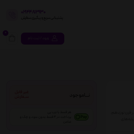
02144812930
پشتیبانی سریع و پیگیری سفارش
0
ورود / ثبت نام
نـــاموجود
ر قرن نوزدهم،
هر قسط با ترب پی
پرداخت در 4 قسط بدون سود و چک و
یشه‌های
ضامن