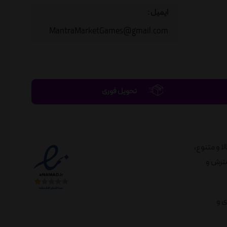
ایمیل :
MantraMarketGames@gmail.com
تحویل فوری
الا و متنوع،
لندی در راستای گسترش و
ی و