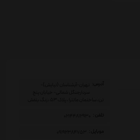
آدرس:
تهران-آبشناسان (نیایش)-
سردارجنگل شمالی- خیابان پنج
تن، ساختمان مانترا ، پلاک 53 ، زنگ بنفش
تلفن :
02144812930
موبایل :
09192384753