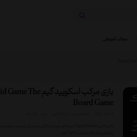
مطالب آموزشی
بازی مرکب اسکویید گیم me The
Board Game
کد کالا :
1915
دسته بندی:
بازی فکری
برند :
چارپایه
بازی فکری Squid Game نسخه‌ای هیجان‌انگیز از سریال محبوب نت
پرتنش برای بقا، مناسب 3 تا 6 نفر.