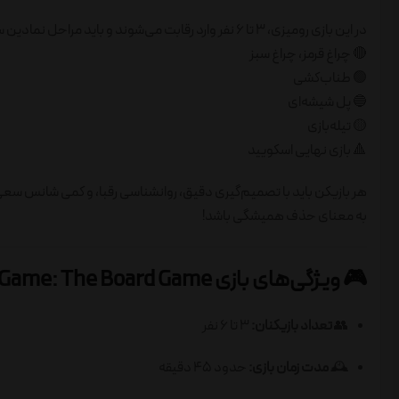
در این بازی رومیزی، 3 تا 6 نفر وارد رقابت می‌شوند و باید مراحل نمادین سریال را پشت سر بگذارند:
🔴 چراغ قرمز، چراغ سبز
🟢 طناب‌کشی
🔵 پل شیشه‌ای
🟡 تیله‌بازی
🔺 بازی نهایی اسکویید
هر بازیکن باید با تصمیم‌گیری دقیق، روانشناسی رقبا، و کمی شانس سعی
به معنای حذف همیشگی باشد!
🎮 ویژگی‌های بازی Squid Game: The Board Game
👥
تعداد بازیکنان:
3 تا 6 نفر
🕰️
مدت زمان بازی:
حدود 45 دقیقه