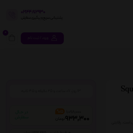
02144812930
پشتیبانی سریع و پیگیری سفارش
0
ورود / ثبت نام
Squid Ga
13
روز،
07
ساعت و
25
دقیقه و
44
ثانیه
%15
1,098,000
933,300
تومان
فلیکس است. رقابتی
هر قسط با ترب پی 233,325 تومان