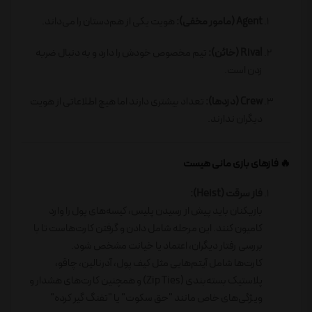
Agent (مامور مخفی):
هویت یکی از هم‌دستان را می‌داند.
Rival (خائن):
تیم مخصوص خودش را دارد و به دنبال ضربه
زدن است.
Crew (دزدها):
تعداد بیشتری دارند اما هیچ اطلاعاتی از هویت
دیگران ندارند.
🔥 فازهای بازی مانی هیست
فاز سرقت (Heist):
بازیکنان باید پیش از رسیدن پلیس، کیسه‌های پول را وارد
کامیون کنند. این مرحله شامل دادن و گرفتن کارت‌هاست تا با
بررسی رفتار دیگران، اعتماد یا خیانت مشخص شود.
کارت‌ها شامل آیتم‌هایی مثل کیف پول، آدرنالین، چاقو،
پلاستیک بسته‌بندی (Zip Ties) و همچنین کارت‌های هشدار و
ویژگی‌های خاص مانند "حق سکوت" یا "تفنگ گیر کرده"