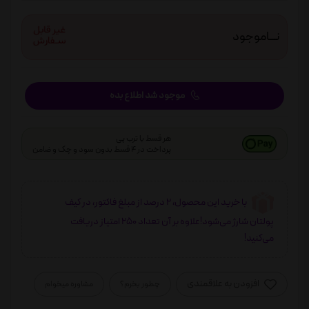
نـــاموجود
موجود شد اطلاع بده
هر قسط با ترب پی
پرداخت در 4 قسط بدون سود و چک و ضامن
با خرید این محصول، 2 درصد از مبلغ فاکتور، در کیف
پولتان شارژ می‌شود!علاوه بر آن تعداد 250 امتیاز دریافت
می‌کنید!
افزودن به علاقمندی
چطور بخرم؟
مشاوره میخوام