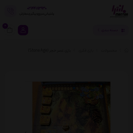
02144812930
پشتیبانی سریع و پیگیری سفارش
0
دسته بندی
محصولات
بازی فکری
بازی عصر حجر (Stone Age)