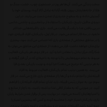
سخت زندگی می‌کنند. آن‌ها هر روز در جستجوی چوب، خشت، سنگ و
طلا از خانه‌هایشان بیرون رفته، آزادانه تبادل کالا کرده، روستای خود را
گسترش داده، و به سطوح جدیدی از تمدن دست می‌یابند. در این
دوره‌ی ماقبل تاریخ، بازیکنان با استفاده از برنامه‌ریزی و چاشنی شانس
در پی یافتن غذا با یکدیگر رقابت می‌کنند. بازی با قبیله‌هایی حداکثر
۱۰نفره، در سه فاز انجام می‌شود. در فاز اول، بازیکنان، افراد قبیله‌ی خود
را در مناطق مختلفی از صفحه‌ی بازی که احساس می‌کنند سود بیشتری
برای‌شان خواهد داشت، قرار می‌دهند؛ از جمله‌ی این مناطق می‌توان به
شکارگاه، مرکز تبادل یا معادن اشاره کرد. در فاز دوم، هر بازیکن، فعالیت
مربوط به تمام مهره‌هایش را (با توجه به ناحیه‌ای که در آن قرار گرفته، و
به هر ترتیبی که ترجیح می‌دهد) اجرا کرده، و نوبت بازیکن بعدی فرا
می‌رسد. به همین ترتیب تمام بازیکنان، فعالیت مربوط به افراد
قبیله‌شان را انجام داده و آن‌ها را از صفحه‌ی بازی خارج می‌کنند. در فاز
سوم نیز، به عنوان رئیس قبیله، باید غذای تمام افراد قبیله‌تان را فراهم
کنید. در صورتی که به مقدار کافی غذا نداشته باشید، به ناچار از منابع و
یا امتیازهایتان کاسته می‌شود. در نهایت، پس از برقرار شدن شرایط پایان
بازی، بازیکنان امتیاز خود را محاسبه کرده، و کسی که بیشترین امتیاز را
جمع کرده باشد (قبیله‌ای متمدن‌تر و پیشرفته‌تر داشته باشد)، برنده‌ی