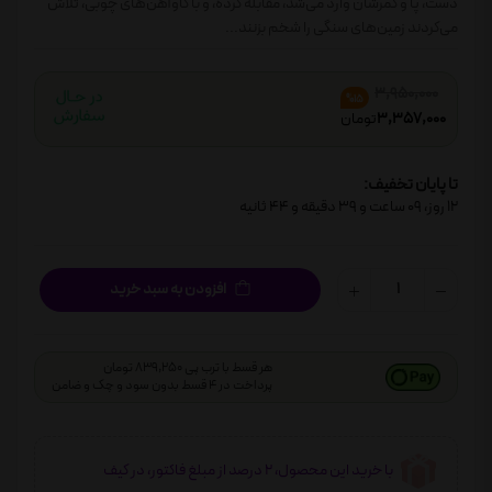
دست، پا و کمرشان وارد می‌شد، مقابله کرده، و با گاوآهن‌های چوبی، تلاش
می‌کردند زمین‌های سنگی را شخم بزنند...
3,950,000
%15
3,357,000
تومان
تا پایان تخفیف:
12
روز،
09
ساعت و
39
دقیقه و
43
ثانیه
افزودن به سبد خرید
هر قسط با ترب پی 839,250 تومان
پرداخت در 4 قسط بدون سود و چک و ضامن
با خرید این محصول، 2 درصد از مبلغ فاکتور، در کیف