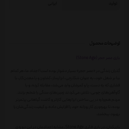
تولید
ایرانی
توضیحات محصول
بازی عصر حجر (Stone Age)
گذران زندگی در «عصر حجر» بسیار دشوار بوده است! اجداد ما، هر کدام
بنا بر شغل خود، به عنوان شکارچی، ابزارساز، کشاورز و یا معدن‌کار، با
فشاری که به دست، پا و کمرشان وارد می‌شد، مقابله کرده، و با
گاوآهن‌های چوبی، تلاش می‌کردند زمین‌های سنگی را شخم بزنند.
مردم هم‌واره در پی ساختن ابزارهایی کاراتر و کاشت گیاهانی پرثمرتر
بوده، تا بهره‌وری کار روزانه خود را افزایش داده، و کیفیت زندگی‌شان را
بهبود ببخشند.
بازیکنان، در بازی فکری Stone Age، مشابه اجدادمان در این دوره‌ی