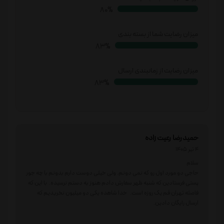
82%
میزان رضایت شما از بسته بندی
85%
میزان رضایت از زمانبندی ارسال
86%
حمیدرضا رعیت زاده
4 تیر 1405
سلام
حاجی دو مورد اول رو که نمی دونم. ولی خیلی دوست دارم بدونم با چه جور
پستی فرستادین که شنبه ظهر سفارش دادم هنوز به دستم نرسیده. با این که
فاصله تهران قم یک روزه است. خدا شاهده یکی دو میلیون نخریدیم که
ارسال رایگان دادین.