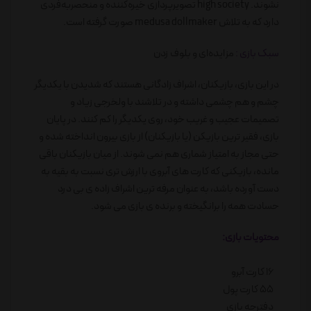
نشوند. high society تصویرپردازی خیره‌کننده‌ و منحصربه‌فردی
دارد که به تلاش medusa dollmaker صورت گرفته است.
سبک بازی :
مزایده‌ای و بلوف زدن
در این بازی، بازیکنان، اشراف زادگانی هستند که شدیدن با یکدیگر
چشم و هم چشمی داشته و در تلاشند با ولخرجی زیاد و
تصمیمات عجیب و غریب خود، روی یکدیگر را کم کنند. در پایان
بازی، فقیر ترین بازیکن (یا بازیکنان) از بازی بیرون انداخته شده و
حتی مجاز به امتیاز شماری هم نمی شوند. از میان بازیکنان باقی
مانده، بازیکنی که کارت های آبروی با ارزش تری نسبت به بقیه به
دست آورده باشد، به عنوان مرفه ترین اشراف زاده ی بی درد
حسادت همه را برانگیخته و برنده ی بازی می شود.
محتویات بازی:
16 کارت آبرو
55 کارت پول
دفترچه بازی