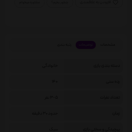
افزودن به علاقمندی
چطور بخرم؟
مشاوره میخوام
مشخصات
توضیحات
رتبه بندی
دسته بندی بازی
خانوادگی
رده سنی
+14
تعداد نفرات
3-5 نفر
زمان
حدود 30 دقیقه
پيچيدگي و سختي بازی
سبک