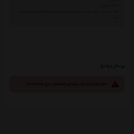
خسته نباشید
لطفا پک آپگرید آرک نووا و توکن های چوبی بازی های مختلف رو هم موجود
کنید.
پرسش و پاسخ
سوال‌های متداول برای این محصول درج نشده است!