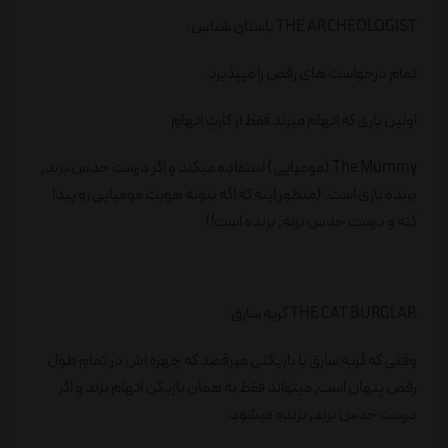
THE ARCHEOLOGIST باستان شناس:
تمام درخواست های رقص را میپذیرد.
اولین باری که اتهام میزند فقط از کارتِ اتهامِ
The Mummy (مومیایی) استفاده میکند و اگر درست حدس بزند٬
برنده بازی است. (منظور اینه که اگه بتونه هویت مومیایی رو پیدا
کنه و درست حدس بزنه٬ برنده است!)
THE CAT BURGLAR گربه سارق:
وقتی که گربه سارق با بازیکنی میرقصد که چهره اش در تمامِ طول
رقص پنهان است٬ میتواند فقط به همان بازیکن اتهام بزند و اگر
درست حدس بزند٬ برنده میشود.