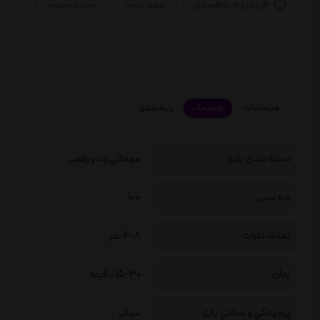
افزودن به علاقمندی
چطور بخرم؟
مشاوره میخوام
مشخصات
توضیحات
رتبه بندی
دسته بندی بازی
مهمانی و دورهمی
رده سنی
+10
تعداد نفرات
4-8 نفر
زمان
15-30 دقیقه
پيچيدگي و سختي بازی
سبک