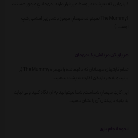
کارتهایی که به پشت در وسط میز قرار دارند٬ مهمانانِ مرموز هستند.
(The Mummy نمیتواند مهمانِ مرموز باشد٬ زیرا امشب٬ شبِ
اوست.)
هر بازیکن در نقش یک مهمان
تمام کارتهای مهمانان که باقیمانده را بهمراه The Mummy بُر
بزنید و به هر بازیکن ۱ کارت به پشت بدهید.
این کارتِ مهمانِ شماست٬ شما میتوانید به آن نگاه کنید ولی نباید
به بقیه بازیکنان آن را نشان دهید.
نحوه انجام بازی