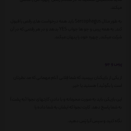
میکند.
به طور مثال Sarcophagus باید همه درخواست های رقص را قبول
کند٬ به همه پرس و جو ها جواب YES بدهد و در هر رقصی که در آن
شرکت میکند٬ چهره خود را پنهان میکند.
پرس و جو
از یکی از بازیکنان بپرسید که شما فِلانی (نام مهمانی که مد نظرتان
است را بگوئید) هستید یا خیر.
این بازیکن باید به صورت محرمانه و با دادنِ کارتهای نجوا (به پشت)
به شما پاسخ دهد. کارت نجوا که ایشان به شما داده را
نگاه کنید و سپس آنرا پَس دهید.