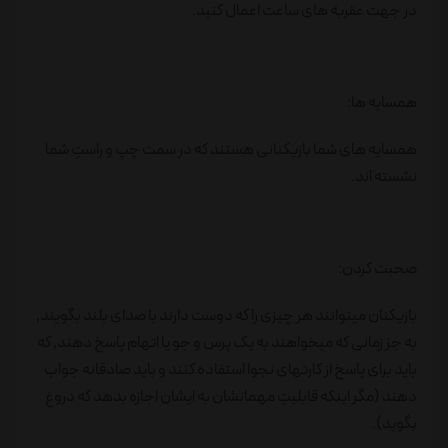
در جهت عقربه های ساعت اعمال کنید.
همسایه ها:
همسایه های شما بازیکنانی هستند که در سمت چپ و راستِ شما
نشسته اند.
صحبت کردن:
بازیکنان میتوانند هر چیزی را که دوست دارند با صدای بلند بگویند٬
به جز زمانی که میخواهند به یک پرس و جو یا اتهام پاسخ دهند٬ که
باید برای پاسخ از کارتهای نجوا استفاده کنند و باید صادقانه جواب
دهند (مگر اینکه قابلیتِ مهمانشان به ایشان اجازه بدهد که دروغ
بگوید).