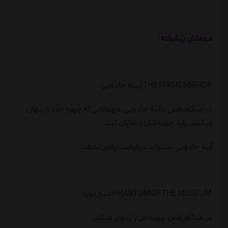
مهمانانِ پیشرفته:
THE MAGIC MIRROR آیینه جادویی:
در هنگام رقص با آینه جادویی٬ مهمانانی که چهره خود را پنهان
میکنند٬ باید چهره شان را نمایان کنند.
آینه جادویی نمیتواند درخواست رقص بدهد.
PHANTOM OF THE MUSEUM شبح موزه:
در هنگام رقص چهره اش را پنهان میکند.