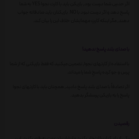
اگر حدسِ شما درست بود٬ بازیکن باید با کارت نجوا YES به شما
پاسخ دهد و اگر درست نبود با NO. بازیکنان باید صادقانه جواب
دهند٬ مگر اینکه کارتِ مهمانِشان خلاف این را بیان کند.
با صدای بلند پاسخ ندهید!
با استفاده از کارتهای نجوا٬ تضمین میکنید که فقط بازیکنی که از شما
پرس و جو کرده پاسخِ شما را میداند.
اگر تصادفاً با صدای بلند پاسخ دادید٬ همچنان باید با کارتهای نجوا
پاسخ را به بازیکن پرسشگر بدهید.
رقصیدن
یکی از بازیکنان را انتخاب کنید و ایشان را دعوت به رقص کنید. این