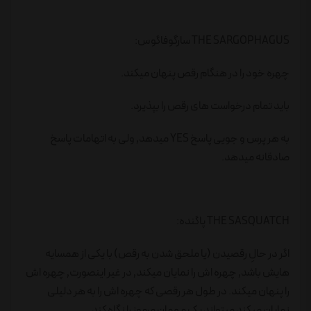
THE SARGOPHAGUS سارگوفاگوس:
چهره خود را در هنگام رقص پنهان میکند.
باید تمام درخواست های رقص را بپذیرد.
به هر پرس و جویی پاسخ YES میدهد٬ ولی به اتهامات پاسخ
صادقانه میدهد.
THE SASQUATCH پاگنده:
اگر در حالِ رقصیدن (یا ملحق شدن به رقص) با یکی از همسایه
هایش باشد٬ چهره اش را نمایان میکند٬ در غیر اینصورت٬ چهره اش
را پنهان میکند. در طول هر رقصی که چهره اش را به هر دلیلی
نمایان میکند میتواند یک مهمانِ مرموز را نگاه کند.