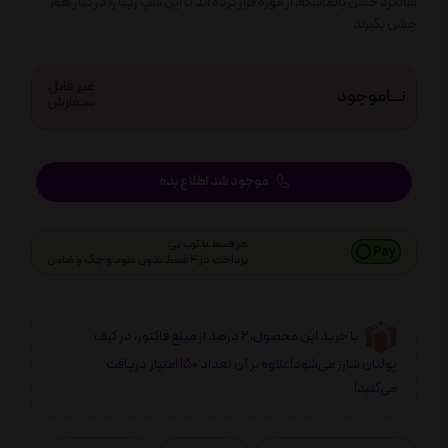
سالگرد جشن بالماسکه٬ از موزه فرار کرده اند تا این شبِ زیبا را در کنار هم
جشن بگیرند.
نـــاموجود
موجود شد اطلاع بده
هر قسط با ترب پی
پرداخت در 4 قسط بدون سود و چک و ضامن
با خرید این محصول، 2 درصد از مبلغ فاکتور، در کیف
پولتان شارژ می‌شود!علاوه بر آن تعداد 150 امتیاز دریافت
می‌کنید!