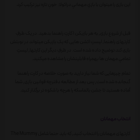
این بازی را میتوان با بازیِ مهمانیِ دراکولا: خونِ تازه نیز ترکیب کرد.
قبل از شروع بازی٬ به هر بازیکن ۱ کارتِ راهنما بدهید. در یک طرفِ
کارتهای راهنما٬ لیستِ اکشن هایی که یک بازیکن میتواند در نوبتش
بازی کند توضیح داده شده است. در طرفِ دیگر این کارتها٬ لیستِ
تمامیِ مهمان ها بهمراه قابلیتشان را مشاهده میکنید.
تمام چیزهایی که شما نیاز دارید به صورت خلاصه در کارت راهنما
گنجانده شده است٬ پس بعد از مطالعه دفترچه قوانین بازی٬ شما
آماده هستید تا جشن بالماسکه را هرچه با شکوه تر برگذار کنید.
انتخاب مهمانان
کارتهای مهمانان را انتخاب کنید٬ که باید حتما شامل The Mummy