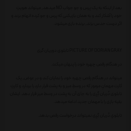
بعد از اینکه به یک پرس و جو جواب NO میدهد٬ میتواند هویتِ
خود را آشکار کند و به همان بازیکنی که پرس و جو کرده اتهام بزند و
اگر درست حدس بزند٬ برنده بازی میشود.
PICTURE OF DORIAN GRAY تابلوی دوریان گری
در هنگام رقص چهره خود را پنهان میکند.
میتواند در هنگام رقص چهره خود را نمایان کند و در عوض٬ یک
کارت مهمانِ‌ مرموز که در وسطِ میز و به پشت قرار دارد را بردارد و کارتِ
تابلوی دُریان گِرِی را به جای آن به پشت در وسط میز قرار دهد. ایشان
بقیه بازی را با مهمان جدید ادامه میدهد.
تابلویِ دُریان گِرِی نمیتواند درخواست رقص بدهد.