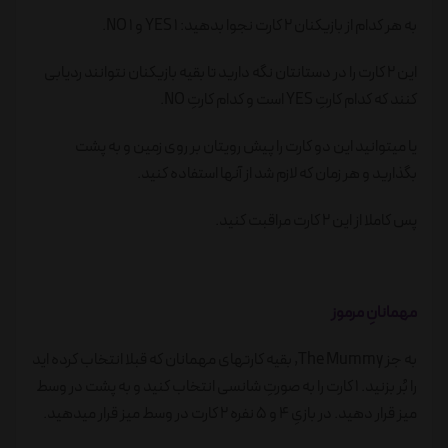
به هر کدام از بازیکنان ۲ کارت نجوا بدهید: ۱ YES و ۱ NO.
این ۲ کارت را در دستانتان نگه دارید تا بقیه بازیکنان نتوانند ردیابی
کنند که کدام کارتِ YES است و کدام کارتِ NO.
یا میتوانید این دو کارت را پیش رویتان بر روی زمین و به پشت
بگذارید و هر زمان که لازم شد از آنها استفاده کنید.
پس کاملا از این ۲ کارت مراقبت کنید.
مهمانانِ مرموز
به جز The Mummy, بقیه کارتهای مهمانان که قبلا انتخاب کرده اید
را بُر بزنید. ۱ کارت را به صورتِ شانسی انتخاب کنید و به پشت در وسط
میز قرار دهید. در بازیِ ۴ و ۵ نفره ۲ کارت در وسط میز قرار میدهید.