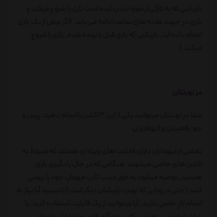
بازیکنی که به تازگی از موزه دیدن کرده است بازی را شروع میکند و
بازی در جهت عقربه های ساعت ادامه می یابد. (اگر بیش از یک بازی
انجام داده اید٬ بازیکنی که بازیِ قبل را برنده شده٬ بازی را شروع
میکند.)
در نوبتتان
شما در نوبتتان میتوانید یکی از این ۳ اکشن را انجام دهید: پرس و
جو٬ رقصیدن و اتهام زدن
بعضی از مهمانان دارای قابلیت های ویژه ای هستند که مربوط به
اکشن های خاصی میشوند. هنگامی که در حال یادگیری بازی
هستید٬ توصیه میشود به طور مرتب کارتِ مهمانِ خود را بررسی
کنید (حتی در زمانی که نوبتِ بازیکنان دیگر است) تا ببینید آیا نیاز به
انجام کارِ خاصی دارید٬ آیا میتوانید از یک قابلیت استفاده کنید٬ یا
شاید شخصیتی هستید که در هنگام رقص چهره اش را مخفی