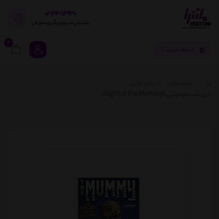
02144812930
پشتیبانی سریع و پیگیری سفارش
0
دسته بندی
محصولات
بازی فکری
بازی شب مومیایی (Night of the Mummy)