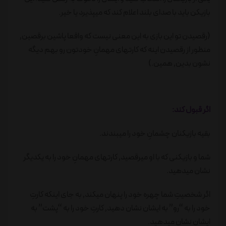
بازیکن باید با صدای بلند اعلام کند که میپذیرد یا خیر.
(رقصیدن تو این بازی به این معنی نیست که واقعا پاشین برقصین٬
منظور از رقصیدن اینه که کارتهای مهمانِ خودتون رو بهم دیگه
نشون بدین٬ همین.)
اگر قبول کند:
بقیه بازیکنان چشمانِ خود را میبندند.
شما و بازیکنی که با او میرقصید٬ کارتهای مهمانِ خود را به یکدیگر
نشان میدهید.
اگر شخصیتِ شما چهره خود را پنهان میکند٬ به جای اینکه کارتِ
خود را به “رو” به ایشان نشان دهید٬ کارتِ خود را به “پشت” به
ایشان نشان میدهید.