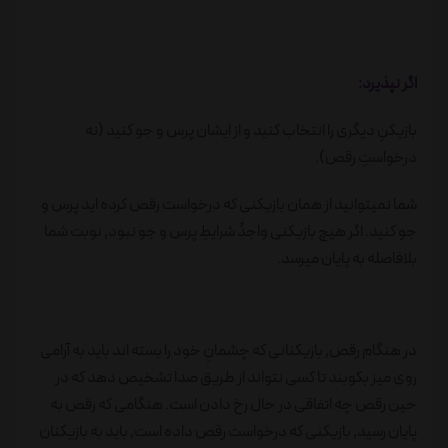
اگر نپذیرد:
بازیکنِ دیگری را انتخاب کنید و از ایشان پرس و جو کنید (نه
درخواستِ رقص).
شما نمیتوانید از همان بازیکنی که درخواست رقص کرده اید پرس و
جو کنید. اگر هیچ بازیکنی واجدُ شرایطِ پرس و جو نبود٬ نوبت شما
بلافاصله به پایان میرسد.
در هنگام رقص٬ بازیکنانی که چشمانِ خود را بسته اند باید به آرامی
روی میز بکوبند تا کسی نتواند از طریق صدا تشخیص دهد که در
حین رقص چه اتفاقی در حال رخ دادن است. هنگامی که رقص به
پایان رسید٬ بازیکنی که درخواست رقص داده است٬ باید به بازیکنان