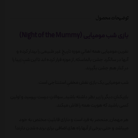
توضیحات محصول
بازی شب مومیایی (Night of the Mummy)
نفرین مومیایی همه اهالیِ موزه تاریخِ غیر طبیعی را بیدار کرده و
آنها در سالگرد جشن بالماسکه٬ از موزه فرار کرده اند تا این شبِ زیبا را
در کنار هم جشن بگیرند.
شب مومیایی یک بازی نقش مخفیِ استنتاجی است.
بازیکنانِ دیگر را زیر نظر داشته باشید٬ سوالاتِ درست بپرسید و اولین
کسی باشید که هویت همه را فاش میکند.
هر مهمان٬ منحصر به فرد است و دارای قابلیتِ مختص به خود
میباشد و حتی برخی از آنها راه های اضافی برای برنده شدن دارند!