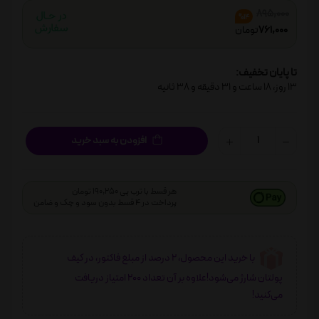
895,000
%14
761,000
تومان
تا پایان تخفیف:
13
روز،
18
ساعت و
31
دقیقه و
38
ثانیه
افزودن به سبد خرید
هر قسط با ترب پی 190,250 تومان
پرداخت در 4 قسط بدون سود و چک و ضامن
با خرید این محصول، 2 درصد از مبلغ فاکتور، در کیف
پولتان شارژ می‌شود!علاوه بر آن تعداد 200 امتیاز دریافت
می‌کنید!