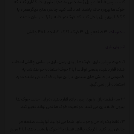
کنید سپس قطعات پازل ( مشخص نشده) را طوری جایگذاری کنید که
خوک ها بیرون خانه باشند. اما دقت کنید چالش های دیگر همراه با
گرگ! طوری پازل را حل کنید که خوک در خانه از گرگ در امان باشند.
محتویات :
3 قطعه پازل-3خوک، 1 گرگ-کتابچه با 48 چالش
آموزش بازی :
1/ جهت برپایی بازی، خوک ها را روی زمین بازی بر اساس چالش انتخاب
شده قرار دهید، بعضی اوقات 1 یا 2 خوک استفاده خواهد شد به
خصوص در چالش های مبتدی، در این موارد خوک باقی مانده مورد
استفاده قرار نمی گیرد.
2/ سه قطعه پازل را روی زمین بازی قرار دهید، در این حالت خوک ها
بیرون خانه بازی می کنند. موقعیت خوک ها نمی تواند تغییر کند.
3/ فقط یک راه حل وجود دارد. شما می توانید آنرا پشت صفحه هر
چالش پیدا کنید. اگر یک چالش فقط 1 یا 2 خوک را نشان دهد، 1 یا 2 مربع