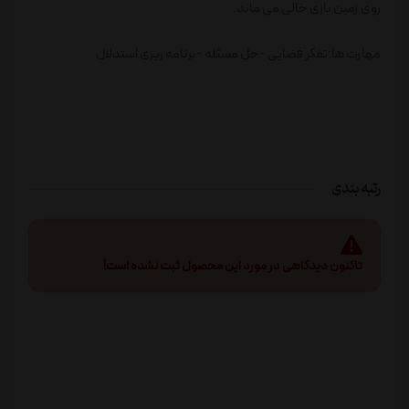
روی زمین بازی خالی می ماند.
مهارت ها:تفکر فضایی -حل مسئله -برنامه ریزی استدلال
رتبه بندی
تاکنون دیدگاهی در مورد این محصول ثبت نشده است!