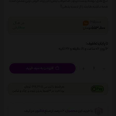
گنج های نهفته بدست بیاور، اما مراقب باش! اگر زیاد حرص بزنی ممکن است
همه داشته هایت را از دست بدهی!!
615,000
%10
553,500
تومان
تا پایان تخفیف:
12
روز،
06
ساعت و
18
دقیقه و
25
ثانیه
افزودن به سبد خرید
هر قسط با ترب پی 138,375 تومان
پرداخت در 4 قسط بدون سود و چک و ضامن
با خرید این محصول، 2 درصد از مبلغ فاکتور، در کیف