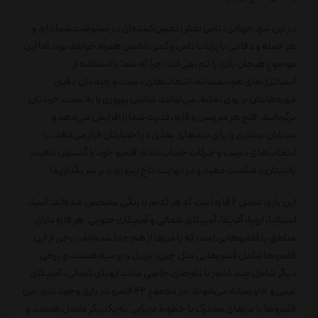
در این نبرد جهانی، تاس نقش تعیین‌کننده‌ای در سرنوشت شما دارد و
هر حمله و دفاعی با پرتاب تاس و کمی شانس همراه خواهد بود. اما این
موضوع هیجان بازی را کم نمی‌کند؛ چرا که شما با استفاده از
استراتژی‌های هوشمندانه، انتخاب‌های درست و چیدمان دقیق
مهره‌هایتان بر روی نقشه، می‌توانید شانس پیروزی را به سمت خودتان
برگردانید. فتح هر سرزمین و قاره، قدرت شما را افزایش می‌دهد و
سربازان بیشتری را برای نبردهای بعدی در اختیارتان قرار می‌دهد. با
انتخاب‌های درست و حرکات حساب‌شده، قلمرو خود را گسترش دهید،
رقبایتان را شکست دهید و در نهایت، تاج پیروزی را بر سر بگذارید!
این بازی شامل ۶ قاره است که هر کدام با رنگی مشخص شده‌اند: آسیا،
استرالیا، اروپا، آفریقا، آمریکای شمالی و آمریکای جنوبی. هر قاره دارای
مناطق یا قلمروهایی است که با مرزها از هم جدا شده‌اند. برخی از این
قلمروها شامل کشورهایی مثل چین، برزیل و روسیه هستند و برخی
دیگر شامل چند کشور با نام‌های خاصی مانند اروپای شمالی، آمریکای
غربی و خاورمیانه می‌شوند. در مجموع ۴۲ قلمرو در بازی وجود دارد. این
قلمروها با مرزهای مشترک یا خطوط دریایی به یکدیگر متصل هستند و