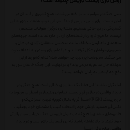
روش بازی ریسک بازیمن چگونه است؟
طبل جنگ در سراسر دنیا نواخته می‌شود و هیچ کشوری از گزند آن در
امان نیست. برای اولین بار پس از جنگ جهانی دوم، شاهد نبردی به این
گستردگی در کره خاکی هستیم. منشا این درگیری هولناک مشخص
نیست، اما هیچ قاره‌ای از شعله‌های آن در امان نمانده است. جبهه‌های
متعددی با عناوین مختلف مانند متحدین، متفقین، آزادی‌خواهان و
جمهوری‌خواهان شکل گرفته‌اند و هر کدام برای رسیدن به اهداف خود
می‌جنگند. سرنوشت این نبرد چه خواهد شد؟ کدام کشورها از این
مهلکه جان سالم به در می‌برند؟ و در نهایت، این جنگ خانمان‌سوز به
نفع چه گروهی به پایان خواهد رسید؟
اما نگران نباشید! این فقط یک سناریوی خیالی است! هیچ جنگی در
دنیای واقعی در حال وقوع نیست. تمام این هیجان و اضطراب مربوط به
بازی ریسک (RISK) است! اگر به دنبال تجربه نبردی استراتژیک و
نفس‌گیر هستید، ارتش خود را انتخاب کنید، با دشمنان خود بجنگید،
قلمروهای بیشتری را فتح کنید و عنوان قهرمان جنگ جهانی سوم را از آن
خود کنید. به یاد داشته باشید که این فقط یک بازی است و در دنیای
واقعی صلح برقرار است!