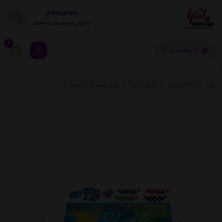
02144812930
پشتیبانی سریع و پیگیری سفارش
0
دسته بندی
محصولات
بازی فکری
بازی ریسک بازیمن