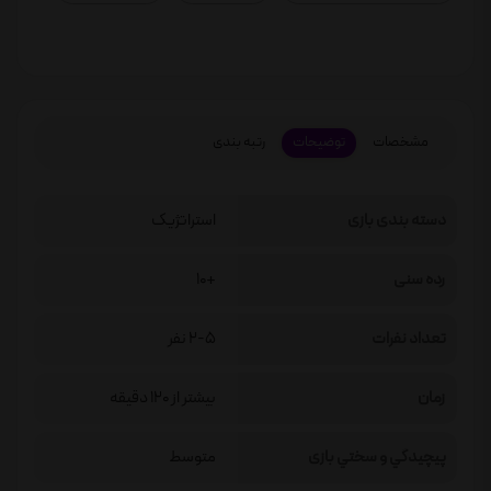
مشخصات
توضیحات
رتبه بندی
دسته بندی بازی
استراتژیک
رده سنی
+10
تعداد نفرات
2-5 نفر
زمان
بیشتر از 120 دقیقه
پيچيدگي و سختي بازی
متوسط