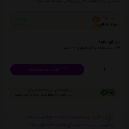
سنگ بی‌نهایت است تا قدرتی غیرقابل‌تصور به دست آورد.....
498,000
%15
423,300
تومان
تا پایان تخفیف:
12
روز،
07
ساعت و
09
دقیقه و
36
ثانیه
افزودن به سبد خرید
هر قسط با ترب پی 105,825 تومان
پرداخت در 4 قسط بدون سود و چک و ضامن
با خرید این محصول، 2 درصد از مبلغ فاکتور، در کیف
پولتان شارژ می‌شود!علاوه بر آن تعداد 300 امتیاز دریافت