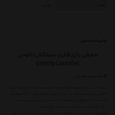
تولید
ایرانی
توضیحات محصول
معرفی بازی فکری دستکش تانوس
Infinity Gauntlet
🎯 داستان و هدف بازی
کهکشان در آستانه نابودی است! تانوس، تایتان دیوانه، در جستجوی شش
سنگ بی‌نهایت است تا قدرتی غیرقابل‌تصور به دست آورد. اگر او موفق شود
همه سنگ‌ها را جمع‌آوری کند، می‌تواند با یک بشکن، نیمی از موجودات
جهان را نابود کند و تعادل موردنظرش را برقرار سازد.
اما قهرمانان مارول بیکار نخواهند نشست! آیرون من، کاپیتان آمریکا، ثور،