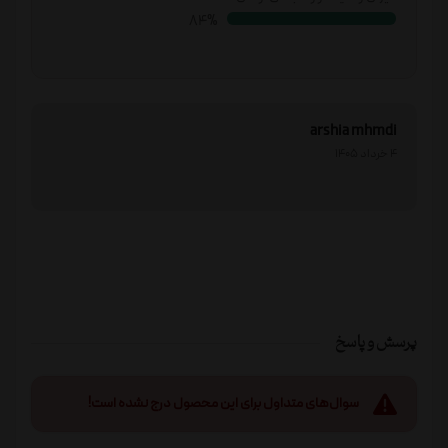
86%
arshia mhmdi
4 خرداد 1405
پرسش و پاسخ
سوال‌های متداول برای این محصول درج نشده است!