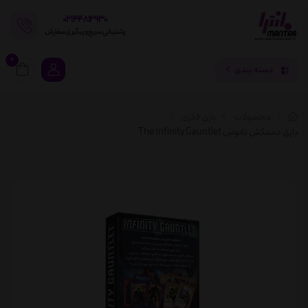
02144812930
پشتیبانی سریع و پیگیری سفارش
0
دسته بندی
محصولات
بازی فکری
بازی دستکش تانوس The Infinity Gauntlet