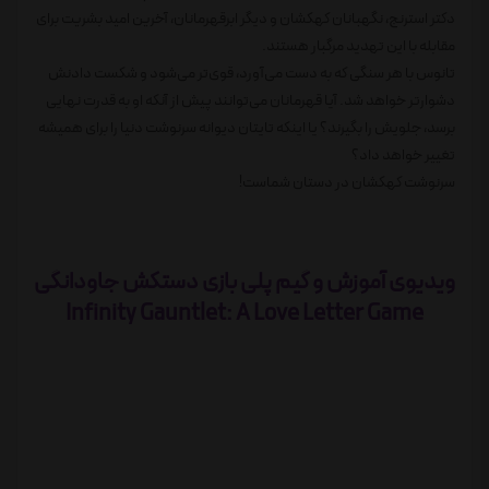
دکتر استرنج، نگهبانان کهکشان و دیگر ابرقهرمانان، آخرین امید بشریت برای
مقابله با این تهدید مرگبار هستند.
تانوس با هر سنگی که به دست می‌آورد، قوی‌تر می‌شود و شکست دادنش
دشوارتر خواهد شد. آیا قهرمانان می‌توانند پیش از آنکه او به قدرت نهایی
برسد، جلویش را بگیرند؟ یا اینکه تایتان دیوانه سرنوشت دنیا را برای همیشه
تغییر خواهد داد؟
سرنوشت کهکشان در دستان شماست!
ویدیوی آموزش و گیم پلی بازی دستکش جاودانگی
Infinity Gauntlet: A Love Letter Game