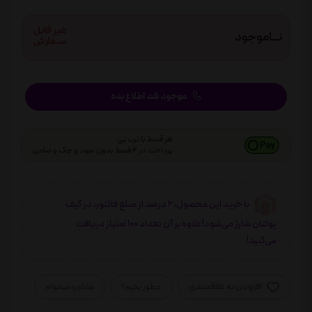
نـــاموجود
موجود شد اطلاع بده
هر قسط با ترب پی
پرداخت در 4 قسط بدون سود و چک و ضامن
با خرید این محصول، 2 درصد از مبلغ فاکتور، در کیف
پولتان شارژ می‌شود!علاوه بر آن تعداد 100 امتیاز دریافت
می‌کنید!
افزودن به علاقمندی
چطور بخرم؟
مشاوره میخوام