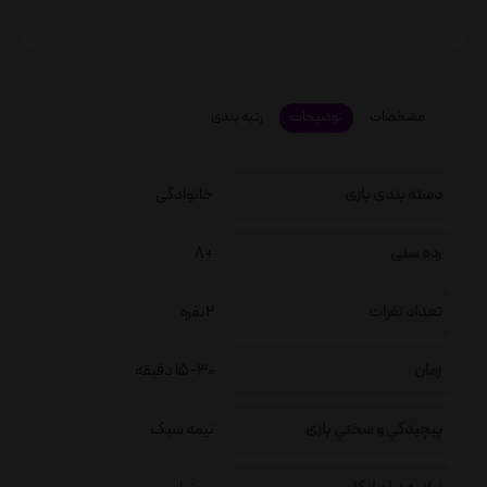
مشخصات
توضیحات
رتبه بندی
دسته بندی بازی
خانوادگی
رده سنی
+8
تعداد نفرات
2نفره
زمان
15-30 دقیقه
پيچيدگي و سختي بازی
نیمه سبک