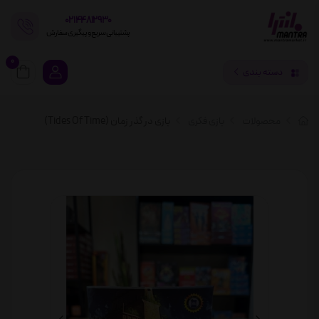
02144812930
پشتیبانی سریع و پیگیری سفارش
0
دسته بندی
محصولات
بازی فکری
بازی در گذر زمان (Tides Of Time)