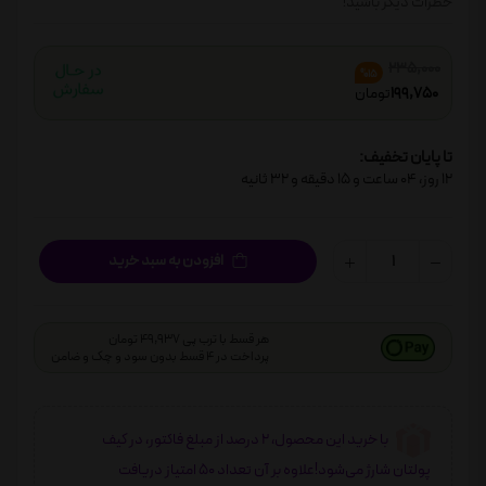
خطرات دیگر باشید!
235,000
%15
199,750
تومان
تا پایان تخفیف:
12
روز،
04
ساعت و
15
دقیقه و
31
ثانیه
افزودن به سبد خرید
هر قسط با ترب پی 49,937 تومان
پرداخت در 4 قسط بدون سود و چک و ضامن
با خرید این محصول، 2 درصد از مبلغ فاکتور، در کیف
پولتان شارژ می‌شود!علاوه بر آن تعداد 50 امتیاز دریافت