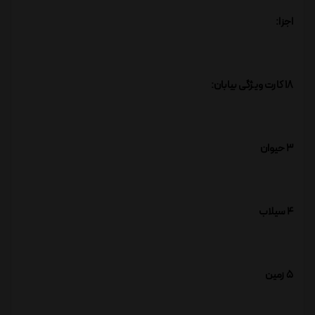
اجزا:
18 کارت ویژگی بیابان:
3 حیوان
4 سیلاب
5 زمین