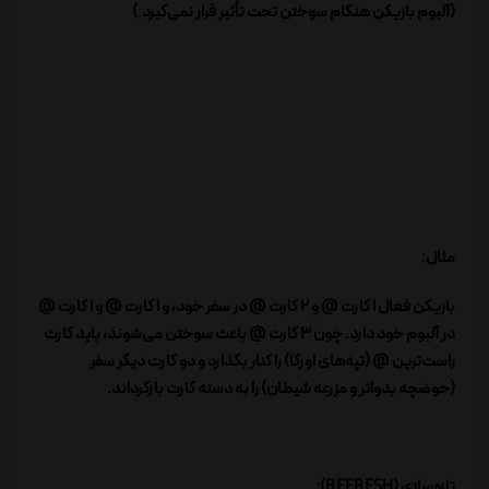
(آلبوم بازیکن هنگام سوختن تحت تأثیر قرار نمی‌گیرد.)
مثال:
بازیکن فعال 1 کارت @ و 2 کارت @ در سفر خود، و 1 کارت @ و 1 کارت @
در آلبوم خود دارد. چون 3 کارت @ باعث سوختن می‌شوند، باید کارت
راست‌ترین @ (تپه‌های اورکا) را کنار بگذارد و دو کارت دیگر سفر
(حوضچه بدواتر و مزرعه شیطان) را به دسته کارت بازگرداند.
تازه‌سازی (REFRESH):