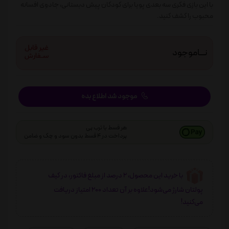
با این بازی فکری سه بعدی پویا برای کودکان پیش دبستانی، جادوی افسانه
محبوب را کشف کنید.
نـــاموجود
موجود شد اطلاع بده
هر قسط با ترب پی
پرداخت در 4 قسط بدون سود و چک و ضامن
با خرید این محصول، 2 درصد از مبلغ فاکتور، در کیف
پولتان شارژ می‌شود!علاوه بر آن تعداد 200 امتیاز دریافت
می‌کنید!