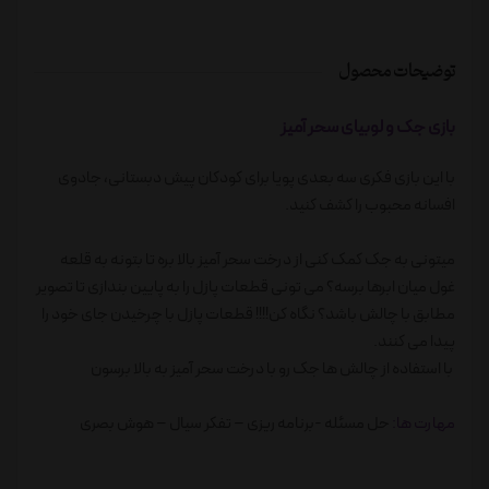
توضیحات محصول
بازی جک و لوبیای سحر آمیز
با این بازی فکری سه بعدی پویا برای کودکان پیش دبستانی، جادوی
افسانه محبوب را کشف کنید.
میتونی به جک کمک کنی از درخت سحر آمیز بالا بره تا بتونه به قلعه
غول میان ابرها برسه؟ می تونی قطعات پازل را به پایین بندازی تا تصویر
مطابق با چالش باشد؟ نگاه کن!!!! قطعات پازل با چرخیدن جای خود را
پیدا می کنند.
با استفاده از چالش ها جک رو با درخت سحر آمیز به بالا برسون
مهارت ها:
حل مسئله -برنامه ریزی – تفکر سیال – هوش بصری