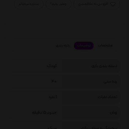
افزودن به علاقمندی
چطور بخرم؟
مشاوره میخوام
مشخصات
توضیحات
رتبه بندی
دسته بندی بازی
کودک
رده سنی
+4
تعداد نفرات
1 نفره
زمان
حدود 15 دقیقه
پيچيدگي و سختي بازی
سبک