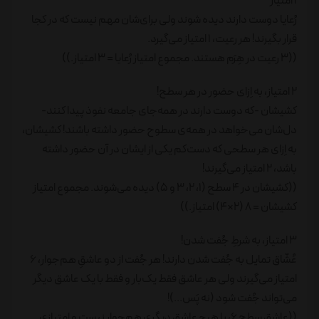
1 امتیاز
رُعایا دوست دارند دیده شوند ولی برای‌شان مهم نیست که در کجا
قرار بگیرند! هر رعیت، 1 امتیاز می‌گیرد.
((3 رعیت در هِرَم هستند. مجموع امتیاز رُعایا = 3 امتیاز.))
2 امتیاز، به اِزای حضور در هر سطح!
کشیشان -که دوست دارند در همه‌جای جامعه نفوذ پیدا کنند-
دل‌شان می‌خواهد در همه‌ی سطوح حضور داشته باشند! کشیشان،
به اِزای هر سطحی که دست‌کم یکی از ایشان در آن حضور داشته
باشد، 2 امتیاز می‌گیرند!
((کشیشان در 4 سطح (1، 2، 3 و 5) دیده می‌شوند. مجموع امتیاز
کشیشان = 8 (2×4) امتیاز.))
3 امتیاز، به شرطِ جُفت شدن!
عُشّاق تمایل به جُفت شدن دارند! هر جُفت از دو عاشقِ هم‌جوار، 6
امتیاز می‌گیرند ولی هر عاشق فقط یک‌بار و فقط با یک عاشق دیگر
می‌تواند جُفت شود (نه پَس...)!
((عاشقِ سطح 6، با هیچ عاشقِ دیگری هم‌جوار نیست و امتیازی