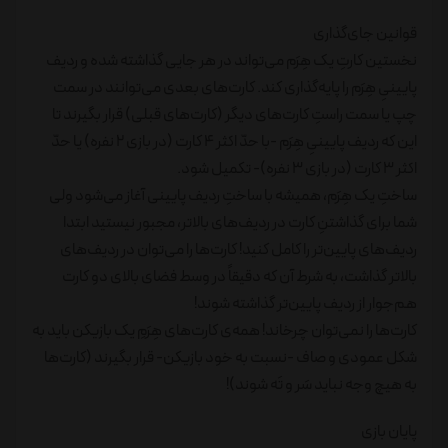
قوانین جای‌گذاری
نخستین کارتِ یک هِرَم می‌تواند در هر جایی گذاشته شده و ردیف
پایینیِ هِرَم را پایه‌گذاری کند. کارت‌های بعدی می‌توانند در سمت
چپ یا سمت راستِ کارت‌های دیگر (کارت‌های قبلی) قرار بگیرند تا
این که ردیف پایینیِ هِرَم -با حدّ اکثر 4 کارت (در بازی 2 نفره) یا حدّ
اکثر 3 کارت (در بازی 3 نفره)- تکمیل شود.
ساختِ یک هِرَم، همیشه با ساختِ ردیف پایینی آغاز می‌شود ولی
شما برای گذاشتنِ کارت در ردیف‌های بالاتر، مجبور نیستید ابتدا
ردیف‌های پایین‌تر را کامل کنید! کارت‌ها را می‌توان در ردیف‌های
بالاتر گذاشت، به شرط آن که دقیقاً در وسط فضای بالای دو کارت
هم‌جوار از ردیف پایین‌تر گذاشته شوند!
کارت‌ها را نمی‌توان چرخاند! همه‌ی کارت‌های هِرَمِ یک بازیکن باید به
شکل عمودی و صاف -نسبت به خود بازیکن- قرار بگیرند (کارت‌ها
به هیچ وجه نباید سَر و تَه شوند)!
پایان بازی