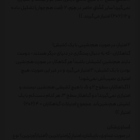
نمی‌گیرد! سایر عُشّاقِ حاضر در هِرَم، 2 جُفت هم‌جوار را تشکیل داده
و 12 (6×2) امتیاز می‌گیرند.))
2 امتیاز، در صورت هم‌نشینی با یک کشیش!
گناهکاران -که به دنبال رستگاری در دنیای دیگر هستند- دوست
دارند هم‌نشینِ کشیشان باشند! هر گناهکار، در صورت هم‌نشین
بودن با یک کشیش، 2 امتیاز می‌گیرد و در غیر این صورت، هیچ
امتیازی نصیب‌اَش نمی‌شود!
((گناهکارانِ سطوح 2 و 5، با هیچ کشیشی هم‌نشین نیستند و
امتیازی نمی‌گیرند! دو گناهکار سطح 3، هر کدام دست‌کم با یک
کشیش هم‌نشین‌اَند. مجموع امتیازات گناهکاران = 4 (2×2)
امتیاز.))
مُساوی‌شکن
در صورت تساوی، بازیکنان، امتیازِ پُراِمتیازترین (امتیازآورترین) نوع