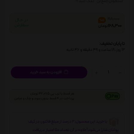
"استخوان‌جمع‌کن" کمک کنید؟!
198,000
%15
168,300
تومان
تا پایان تخفیف:
12
روز،
18
ساعت و
49
دقیقه و
45
ثانیه
افزودن به سبد خرید
هر قسط با ترب پی 42,075 تومان
پرداخت در 4 قسط بدون سود و چک و ضامن
با خرید این محصول، 2 درصد از مبلغ فاکتور، در کیف
پولتان شارژ می‌شود!علاوه بر آن تعداد 50 امتیاز دریافت