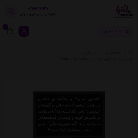
02144812930
پشتیبانی سریع و پیگیری سفارش
0
دسته بندی
محصولات
بازی فکری
بازی جمجمه های سدلس (Skulls of Sedlec)