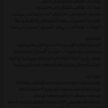
ردیف: یک خطّ اُفقی، مُتشکّل از 1 الی 4 کارت.
طبقه: یک خطّ اُفقی، مُتشکّل از 1 الی 4 جُمجُمه.
هم‌جوار: جُمجُمه‌هایی که یکدیگر را "لبه-به-لبه" لمس می‌کنند،
"هم‌جوار" محسوب می‌شوند! جُمجُمه‌هایی که یکدیگر را صرفاً
"گوشه-به-گوشه" لمس می‌کنند، "هم‌جوار" محسوب نمی‌شوند!
آماده‌سازی
کارت‌ها را "به‌پُشت" بُر زده و به 6 دسته‌ی 3 تایی تقسیم کنید؛
دسته‌ها را در یک جدول 3 × 2 چیده و "گورستان" بازی را تشکیل
بدهید. یکی از "دسته"ها را انتخاب کرده و کارت روییِ آن را "رو" کنید.
بازیکنی که به تازگی به زیارتِ اَهلِ قُبور رفته، بازی را شروع می‌کند!
روش بازی
بازیکنان، نوبت به نوبت، در جهت ساعت‌گرد (یعنی از راست به
چپ)، بازی کرده و در هر نوبت، یکی از این 3 عملیات را انجام
می‌دهند: نبش‌قبر، جمع‌آوری جُمجُمه، چیدمان.
نبش‌قبر: کارت‌های روییِ 2 تا از دسته‌های گورستان را رو کنید. اگر فقط