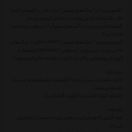
"طاعون سیاه" و "جنگ‌های هوسی"، جای خالی در گورستانِ کلیسا
باقی نگذاشته‌اند! آیا می‌توانید در تخلیه‌ی گورها و چیدمان
جُمجُمه‌ها در سرداب، به "اُستخوان‌جمع‌کُن"، این راهب نیمه‌نابینا،
کمک کنید؟!
(توضیح مترجم: "جنگ‌های هوسی" (1434-1419 م.)، جنگ‌هایی
داخلی بودند بین پیروان "یان هوس" (Jan Huss)، فیلسوف و
الهی‌دان بوهِمیایی و کلیسای کاتولیک وابسته به امپراتوری روم.)
اجزاء بازی
18 کارت (هر کارت، دربردارنده‌ی 2 جُمجُمه). جُمجُمه‌ها به 5 دسته
تقسیم می‌شوند:
((اَشراف / رُعایا / کشیشان / عُشّاق / گُناهکاران))
واژه‌نامه
هِرَم: اُلگویی که هر بازیکن، در طول بازی، با چیدمان کارت‌هایش
می‌سازد.