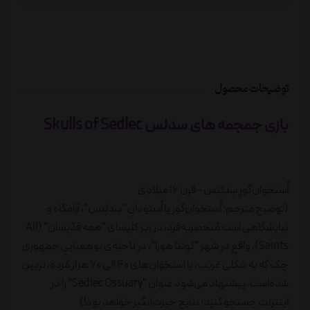
توضیحات محصول
بازی جمجمه های سدلس Skulls of Sedlec
اُستخوان‌گورِ سِدلِتس - قرن 16 میلادی
(توضیح مترجم: اُستخوان‌گور یا اُستودانِ "سِدلِتس"، آرامگاه و
نیایشگاهی است مُنحصربه‌فرد، در زیر کلیسای "همه قدّیسان" (All
Saints)، واقع در شهر "کوتنا هورا"، در ناحیه‌ی بوهِمیاییِ جمهوری
چک که به شکلی غریب، با استخوان‌های 40 الی 70 هزار مُرده، تزیین
شده‌است. پیشنهاد می‌شود عنوان "Sedlec Ossuary" را در
اینترنت جستجو کنید؛ نتایج حیرت‌انگیز خواهد بود!)