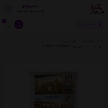
02144812930
پشتیبانی سریع و پیگیری سفارش
0
دسته بندی
محصولات
بازی فکری
بازی توسعه شهرهای کهربا (Cities of Splendor)