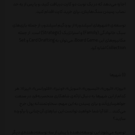
اجازه می‌دهد که در یک نوبت دو کارت دریافت کنید، و یا پس از به حد
نصاب رسیدن سنگ‌هایتان، برای خرید کارت اقدام کنید.
توسعه‌ی «شهرهای اسپلندور» از بوردگیم اسپلندور، از جمله بازی‌های
سبک خانوادگی (Family) و استراتژیک (Strategic) است. از جمله
مکانیزم‌های این Board Game، می‌توان به Card Drafting و Set
Collection اشاره کرد.
(1) شهرها
«بروژ»، «لیون»، «لیسبون»، «سویل»، «ونیز»، «فلورانس»، «پیزا»: هر
کدام از این شهرها به دنبال ارائه‌ی شاهکاری منحصربه‌فرد در صنعت
جواهرسازی‌اَند و برای رسیدن به این مهم، سخاوتمندانه پول خرج
می‌کنند... امّا آیا شما خواهید توانست این نیازهای آن‌چنانی را برآورده
سازید؟
توصیه می‌شود این توسعه‌دهنده را پیش از سه توسعه‌دهنده‌ی دیگر