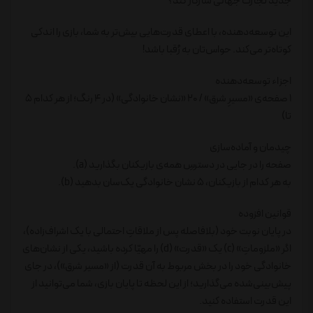
جدید تجارت جهانی سازگار کند؟
این توسعه‌دهنده، با اعطای قدرت‌هایی بیش‌تر به شما، بازی را اندکی
کوتاه‌تر می‌کند. حواس‌تان به رُقبا باشد!
اجزاء توسعه‌دهنده
1 صفحه‌ی «مسیرِ شرق» / 20 «نشان خانوادگی» (در 4 رنگ؛ از هر کدام 5
تا)
چیدمان و آماده‌سازی
صفحه را در جایی در دسترسِ همه‌ی بازیکنان بگذارید (a).
به هر کدام از بازیکنان، 5 نشان خانوادگی یک‌سان بدهید (b).
قوانین افزوده
در پایان نوبت خود (بلافاصله پس از ملاقاتِ احتمالی با یک اشراف‌زاده)،
اگر «ملزوماتِ» (c) یک «قدرت» (d) را مهیّا کرده باشید، یکی از نشان‌های
خانوادگی خود را در بخش مربوط به آن قدرت (از «مسیر شرق»)، در جای
پیش‌بینی‌شده می‌گذارید؛ از این لحظه تا پایان بازی، شما می‌توانید از
این قدرت استفاده کنید.