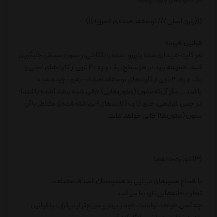
(((بازی اصلی /// توسعه‌دهنده‌ی «شرق»)))
قوانین افزوده
هر کارتِ خریداری‌شده یا رِزرو-شده را با کارتی از ستون متناظر، جایگزین
کنید. همیشه باید در هر سطح، یک ردیف 4 تایی از کارت‌های اصلی و
یک ردیف 2 تایی از کارت‌های توسعه‌دهنده، -به‌رو- چیده شده
باشند... مگر آن‌که ستون (ستون‌هایی) خالی شده باشد (شده باشند)؛
در چنین شرایطی، جای کارت (کارت‌های) برداشته‌شده‌ی متناظر با آن
ستون (ستون‌ها) خالی خواهد ماند.
(3) تجارت‌خانه‌ها
با افتتاحِ مسیرهای دریایی به هندوستان، اصناف مختلف،
تجارت‌خانه‌هایی تازه بنا می‌کنند...
چه کسی خواهد توانست خود را بهتر و سریع‌تر از دیگران، با قوانین