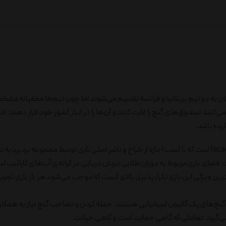
زیکنان به دو تیم بریتانیا و فرانسه تقسیم می‌شوند اما چون تیم‌ها مخفیانه م
د صندوق‌های گنج را غارت کنند و آن‌ها را در انبار کشور خود قرار دهند. اما ا
رده باشد.
بازی تورتوگا نسخه‌ی فارسی شده‌ی بازی Tortuga 1667 از نشر facadegames است که با کسب اجازه از طراح و ناشر اصلی بازی توسط مجموعه بر
فضای بازی مربوط به دوران طلایی دزدان دریایی در کرانه‌ی آب‌های کارائیب اس
 برای سنین بالای 14 سال طراحی شده. بارزترین ویژگی این بازی تکرارپذیری بالای آنست که موجب می‌شود هر بار بازی
ارت گنج‌های یک گالیون اسپانیایی هستند. حمله کردن و تصاحب گنج نیاز به همک
ی‌گیرد. تعاملی که گاهی حمایت است و گاهی خیانت...