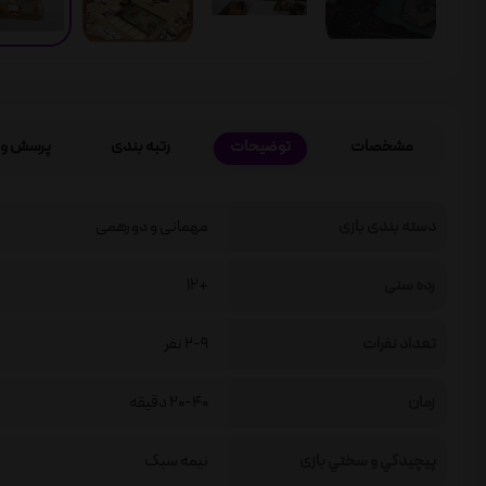
مشخصات
توضیحات
رتبه بندی
پرسش و 
دسته بندی بازی
مهمانی و دورهمی
رده سنی
+12
تعداد نفرات
2-9 نفر
زمان
20-40 دقیقه
پيچيدگي و سختي بازی
نیمه سبک