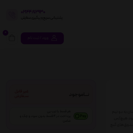
02144812930
پشتیبانی سریع و پیگیری سفارش
0
ورود / ثبت نام
نـــاموجود
نان به دو تیم
هر قسط با ترب پی
پرداخت در 4 قسط بدون سود و چک و
شود هیچ‌کس
ضامن
صندوق‌های گنج