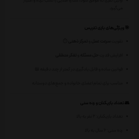
اولین نفری که موفق شود، ستاره طلایی را کسب کرده و امتیاز
می‌گیرد.
🎯 ویژگی‌های بازی تتریس
تقویت
سرعت عمل
و
تمرکز ذهنی
⏱️
افزایش قدرت
حل مسئله
و
تفکر منطقی
قوانین ساده و قابل یادگیری در کمتر از چند دقیقه 📖
مناسب برای تمام اعضای خانواده و جمع‌های دوستانه
👥 تعداد بازیکنان و رده سنی
تعداد بازیکنان: 2 نفر به بالا
رده سنی: 6 سال به بالا