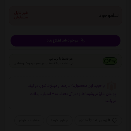
نـــاموجود
موجود شد اطلاع بده
هر قسط با ترب پی
پرداخت در 4 قسط بدون سود و چک و ضامن
با خرید این محصول، 2 درصد از مبلغ فاکتور، در کیف
پولتان شارژ می‌شود!علاوه بر آن تعداد 300 امتیاز دریافت
می‌کنید!
افزودن به علاقمندی
چطور بخرم؟
مشاوره میخوام