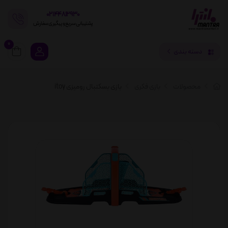
02144812930
پشتیبانی سریع و پیگیری سفارش
0
دسته بندی
محصولات
بازی فکری
بازی بسکتبال رومیزی itoy