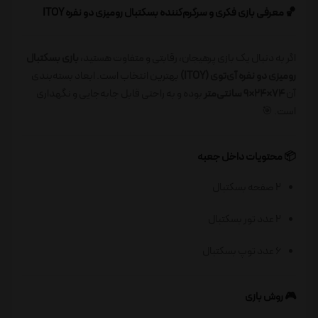
🏀 معرفی بازی فکری و سرگرم‌کننده بسکتبال رومیزی دو نفره ITOY
اگر به دنبال یک بازی پرهیجان، رقابتی و متفاوت هستید،
بازی بسکتبال
رومیزی دو نفره آی‌توی (ITOY)
بهترین انتخاب است. ابعاد بسته‌بندی
آن
74×24×9 سانتی‌متر
بوده و به راحتی قابل جابه‌جایی و نگهداری
است. 🎯
📦 محتویات داخل جعبه
2 صفحه بسکتبال
2 عدد تور بسکتبال
6 عدد توپ بسکتبال
🎮 روش بازی