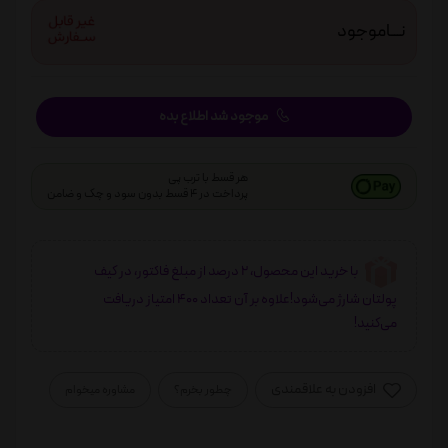
نـــاموجود
موجود شد اطلاع بده
هر قسط با ترب پی
پرداخت در 4 قسط بدون سود و چک و ضامن
با خرید این محصول، 2 درصد از مبلغ فاکتور، در کیف
پولتان شارژ می‌شود!علاوه بر آن تعداد 400 امتیاز دریافت
می‌کنید!
افزودن به علاقمندی
چطور بخرم؟
مشاوره میخوام