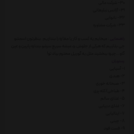
30- شرکت مالی
31- آژانس تبلیغاتی
32- نانوایی
33- شرکت مشاوره
راهنمایی
: میخایم یه کسب و کار یا مغازه را بندازیم. بنظرتون اسمشو
چی بذاریم که هرکی از جلوش رد میشه سریع سرشو بندازه پایین و عین
گاو...چیزه ببخشید مثل یه گوریل محترم بیاد تو!
رستوران
1- آسیایی
2- هندی
3- صبحانه خوری
4- طباخی/کله پزی
5- غذای سالم
6- غذای دریایی
7- ایتالیایی
8- چینی
9- فست فود