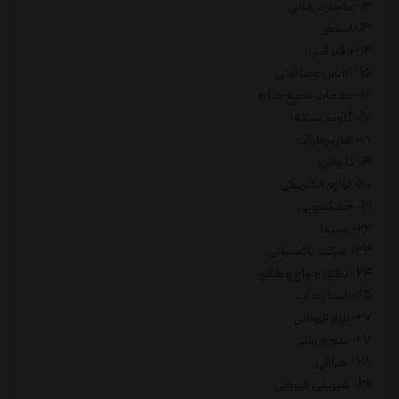
12- ماساژ درمانی
13- استخر
14- دفتر فنی
15- آژانس مسافرتی
16- خدمات تشیع جنازه
17- کلوب شبانه
18- هایپرمارکت
19- کارواش
20- لوازم الکتریکی
21- خشکشویی
22- سینما
23- شرکت تاکسیرانی
24- دفتر ازدواج و طلاق
25- استارت آپ
26- ابزار فروشی
27- تیم ورزشی
28- صرافی
29- شیرینی فروشی