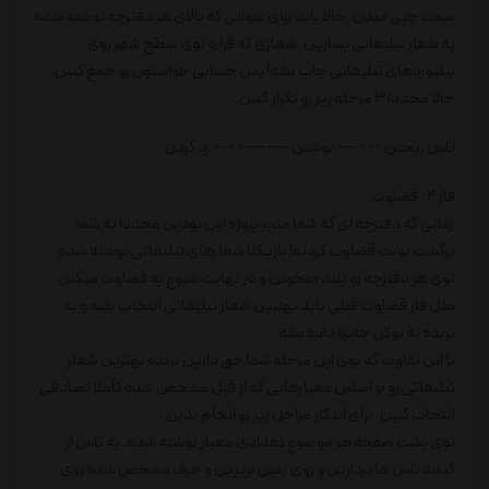
سمت چپی میدن. حالا باید برای عنوانی که بالای هر دفترچه نوشته شده
یه شعار تبلیغاتی بسازین. شعاری که قراره توی سطح شهر روی
بیلبورد‌های تبلیغاتی چاپ بشه! پس حسابی حواستون رو جمع کنین.
حالا مجددا 3 مرحله زیر رو تکرار کنین.
تاس ریختن ------ نوشتن ---------- رد کردن
فاز 2 : قضاوت
زمانی که دفترچه ای که شما مدیر پروژه اون بودین مجددا به شما
برگشت نوبت قضاوت کردنه! بازیکنا شعار‌های تبلیغاتی نوشته شده
توی هر دفترچه رو بلند میخونن و در نهایت شروع به قضاوت میکنن.
مثل فاز قضاوت قبلی باید بهترین شعار تبلیغاتی انتخاب بشه و به
برنده یه توکن جایزه داده بشه.
با این تفاوت که توی این مرحله شما حق دارین برنده بهترین شعار
تبلیغاتی رو بر اساس معیارهایی که از قبل مشخص شده کاملا تصادفی
انتخاب کنین. برای اینکار مراحل زیر رو انجام بدین :
توی پشت صفحه هر موضوع تعدادی معیار نوشته شده. یه تاس از
کیسه تاس ها بردارین و روی زمین بریزین و حرف مشخص شده روی