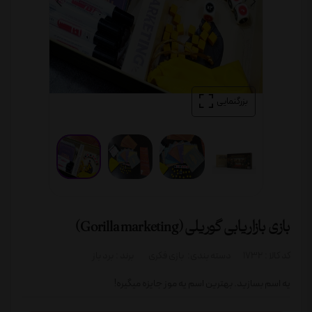
بزرگنمایی
بازی بازاریابی گوریلی (Gorilla marketing)
کد کالا :
1732
دسته بندی:
بازی فکری
برند :
برد باز
یه اسم بسازید. بهترین اسم یه موز جایزه میگیره!