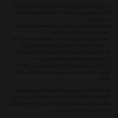
یک شرکت بازاریابی معروف با مشکل بزرگی دست و پنجه نرم می‌کنه!
اگه از مدیرعاملش بپرسید میگه : "مشکل به خاطر وجود یه عده مدیر
تبلیغاتی احمقه"
اما مشکل شرکت خیلی وخیم تر از این حرف هاست. چون اون پیرمرد
تمام مدیران بخش بازاریابی رو اخراج کرده.
صداش توی کل خیابون چهارم شنیده میشد که داشت داد میزد : " اگر
به جای شما احمق‌ها چنتا گوریل رو بیارم نتیجه بهتری میگیرم"
یک ماه بعد این دقیقا همون کاریه که مدیرعامل انجام میده! همه
کارمنداشو اخراج و چنتا گوریل رو جایگزینشون می‌کنه.
این داستان زندگی هیجان انگیز یه عده مدیر بازاریابی در دهه 80
میلادیه. به این میگن بازاریابی گوریلی و شما یکی از اون گوریل ها
هستید!
گوریلا مارکتینگ یه بازی رومیزیه که در اون شما باید برای محصولات،
فیلم ها، کسب و کارها، برندها و... یه اسم بسازین. این بازی در دو دور
بازی می‌شه. در دور اول شما باید اسم بسازین و در دور دوم برای اسمی
که ساختین یه شعار تبلیغاتی بنویسین.