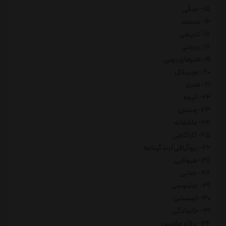
15- جنگی
16- مستند
17- تاریخی
18- ورزشی
19- هنرهای رزمی
20- موزیکال
21- هنری
22- انیمه
23- وسترن
24- عاشقانه
25- کاراگاهی
26- بیوگرافی/زندگینامه
27- هیولایی
28- جنایی
29- جاسوسی
30- انیمیشن
31- خانوادگی
32- دفاع مقدس