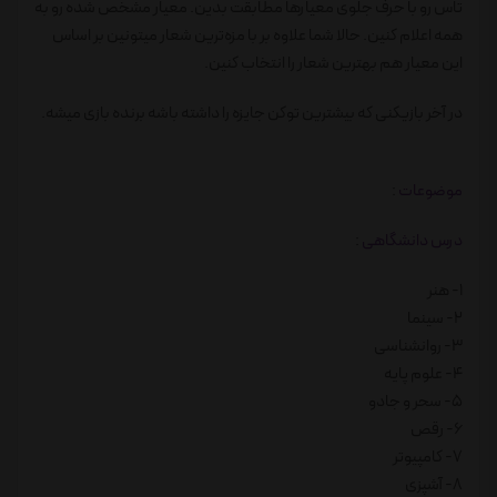
تاس رو با حرف جلوی معیارها مطابقت بدین. معیار مشخص شده رو به
همه اعلام کنین. حالا شما علاوه بر با مزه‌ترین شعار میتونین بر اساس
این معیار‌ هم بهترین شعار را انتخاب کنین.
در آخر بازیکنی که بیشترین توکن جایزه را داشته باشه برنده بازی میشه.
موضوعات
:
درس دانشگاهی
:
1- هنر
2- سینما
3- روانشناسی
4- علوم پایه
5- سحر و جادو
6- رقص
7- کامپیوتر
8- آشپزی