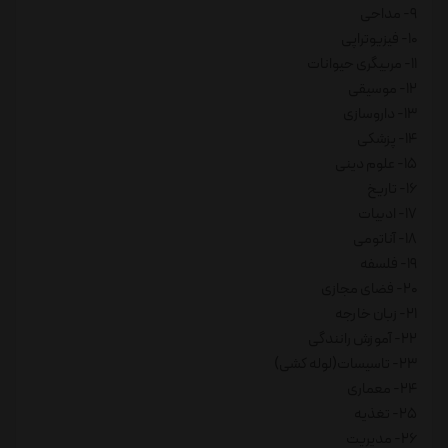
9- مداحی
10- فیزیوتراپی
11- مربیگری حیوانات
12- موسیقی
13- داروسازی
14- پزشکی
15- علوم دینی
16- تاریخ
17- ادبیات
18- آناتومی
19- فلسفه
20- فضای مجازی
21- زبان خارجه
22- آموزش رانندگی
23- تاسیسات(لوله کشی)
24- معماری
25- تغذیه
26- مدیریت