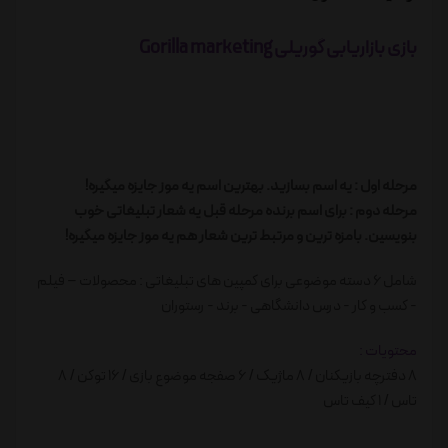
بازی بازاریابی گوریلی Gorilla marketing
مرحله اول : یه اسم بسازید. بهترین اسم یه موز جایزه میگیره!
مرحله دوم : برای اسم برنده مرحله قبل یه شعار تبلیغاتی خوب
بنویسین. بامزه ترین و مرتبط ترین شعار هم یه موز جایزه میگیره!
شامل 6 دسته موضوعی برای کمپین های تبلیغاتی : محصولات – فیلم
- کسب و کار - درس دانشگاهی - برند - رستوران
محتویات :
8 دفترچه بازیکنان / 8 ماژیک / 6 صفجه موضوع بازی / 16 توکن / 8
تاس / 1 کیف تاس