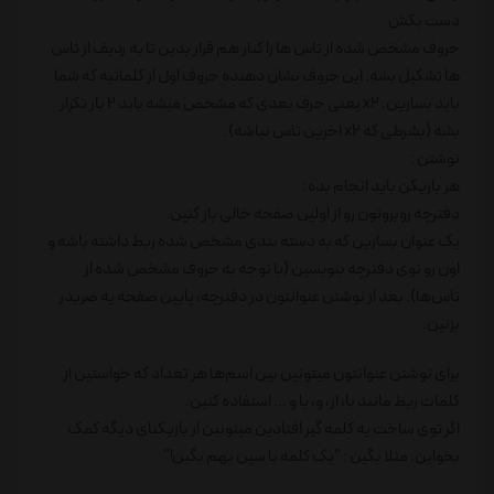
دست بکش
حروف مشخص شده از تاس ها را کنار هم قرار بدین تا یه ردیف از تاس
ها تشکیل بشه. این حروف نشان دهنده حروف اول از کلماتیه که شما
باید بسازین. x2 یعنی حرف بعدی که مشخص میشه باید 2 بار تکرار
بشه (بشرطی که x2 اخرین تاس نباشه).
نوشتن :
هر بازیکن باید انجام بده :
دفترچه روبروتون رو از اولین صفحه خالی باز کنین.
یک عنوان بسازین که به دسته بندی مشخص شده ربط داشته باشه و
اون رو توی دفترچه بنویسین (با توجه به حروف مشخص شده از
تاس‌ها). بعد از نوشتن عنوانتون در دفترچه، پایین صفحه یه ضربدر
بزنین.
برای نوشتن عنوانتون میتونین بین اسم‌ها هر تعداد که خواستین از
کلمات ربط مانند با، از، و، یا و ... استفاده کنین.
اگر توی ساخت یه کلمه گیر افتادین میتونین از بازیکنای دیگه کمک
بخواین. مثلا بگین : "یک کلمه با سین بهم بگین!"