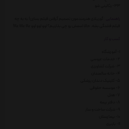
33- رئالیتی شو
راهنمایی
: گوریلای هنرمندمون تصمیم گرفتن فیلم بسازن! به به چه
فیلم قشنگی بشه. حالا اسمش رو چی بذاریم؟ اوو اوو اوو عااا عاااا عااا!
کسب و کار
1- آموزشگاه
2- خدمات عروسی
3- شرکت کشاورزی
4- خانه سالمندان
5- کلینیک دندان پزشکی
6- موسسه حقوقی
7- هتل
8- دفتر بیمه
9- شرکت ساخت و ساز
10- بیمارستان
11- باربری