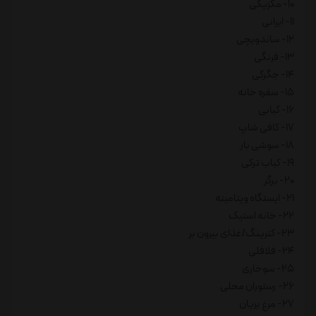
10- مکزیکی
11- ایرانی
12- ساندویچی
13- فرنگی
14- جگرکی
15- سفره خانه
16- کبابی
17- کافی شاپ
18- سوشی بار
19- کباب ترکی
20- برگر
21- ایستگاه ویتامینه
22- خانه استیک
23- کترینگ/غذای بیرون بر
24- فلافلی
25- سوخاری
26- رستوران محلی
27- مرغ بریان