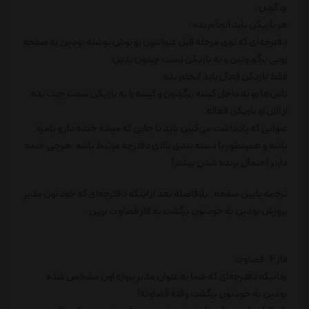
رد کردن :
هر بازیکن باید انجام بده :
دفترچه‌ای که توی مرحله قبل عنوانتون رو توش نوشته بودین به صفحه
رویی برگردونین و به بازیکن دست چپتون بدین
فقط بازیکن فعال باید انجام بده :
تاس‌ها رو به داخل کیسه برگردون و کیسه را به بازیکن سمت چپت بده.
از الان او بازیکن فعاله.
عنوانی که یادداشت می‌کنین باید تا جایی که میشه خنده دار و بامزه
باشه و همینطور با دسته بندی بالای دفترچه مرتبط باشه. هرچی خنده
دارتر احتمال برنده شدن بیشتر!
ترجمه پایین صفحه : بلافاصله بعد از اینکه دفترچه‌ای که خودتون مدیر
پروژش بودین به خودتون برگشت به فاز قضاوت برین.
فاز 2 : قضاوت
زمانیکه دفترچه‌ای که شما به عنوان مدیر پروژه اون مشخص شده
بودین به خودتون برگشت وقته قضاوته!