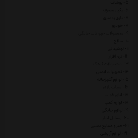
5- پوشاک
6- یکبار مصرف
7- بازی رومیزی
8- خودرو
9- محصولات حیوانات خانگی
10- سلاح
11- نوشیدنی
12- نرم افزار
13- محصولات کودک
14- تجهیزات ایمنی
15- لوازم آشپزخانه
16- اسباب بازی
17- اتاق خواب
18- لوازم کمپ
19- لوازم خانگی
20- وسایل انبار
21- هنر و صنایع دستی
22- لوازم آرایشی