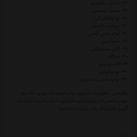
23- وسایل سالمندان
24- وسایل بهداشتی
25- لوازم الکتریکی
26- مصالح ساختمان
27- لوازم جانبی گوشی
28- دکوراسیون
29- کالای سوپرمارکتی
30- ابزارآلات
31- آلات موسیقی
32- لوازم التحریر
33- لوازم باغبانی و کشاورزی
راهنمایی
: ما قراره یک محصول تولید کنیم، مثلا خودرو. حالا باید
بهترین اسمی که میتونیم برای ماشینمون انتخاب کنیم تا باعث بشه
گوریل های دیگه براش دست و پا بشکنن!
برند