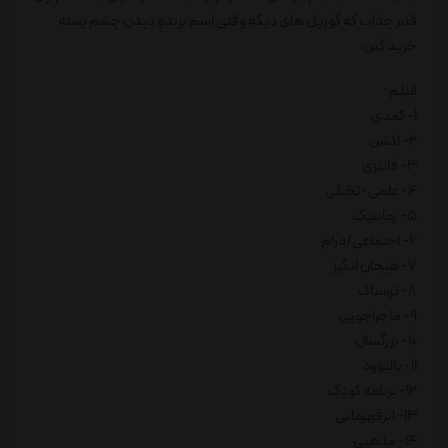
قدر جذاب که گوریل های دیگه وقتی اسم برندو دیدن چشم بسته
خرید کنن.
فیلم
:
1- کمدی
2- اکشن
3- فانتزی
4- علمی-تخیلی
5- رمانتیک
6- اجتماعی/درام
7- هیجان انگیز
8- ترسناک
9- ماجراجویی
10- بزرگسال
11- بالیوود
12- برنامه کودک
13- ابرقهرمانی
14- مذهبی