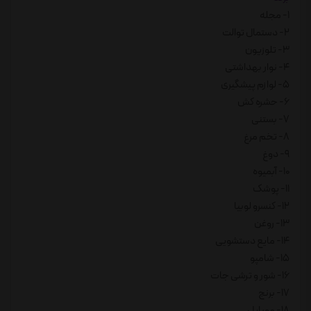
1- مجله
2- دستمال توالت
3- تلوزیون
4- نوار بهداشتی
5- لوازم پیشگیری
6- حشره کش
7- بستنی
8- تخم مرغ
9- دوغ
10- آبمیوه
11- پوشک
12- کنسرو لوبیا
13- روغن
14- مایع دستشویی
15- شامپو
16- شور و ترشی جات
17- برنج
18- موبایل