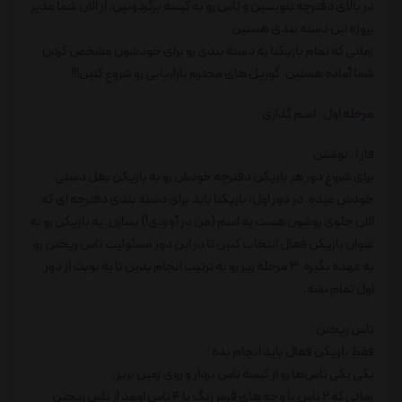
در بالای دفترچه بنویسین و تاس رو به کیسه برگردونین. از الان شما مدیر
پروژه این دسته بندی هستین.
زمانی که تمام بازیکنا یه دسته بندی رو برای خودشون مشخص کردن
شما آماده هستین. گوریل های محترم بازاریابی رو شروع کنین!!!
مرحله اول
: اسم گذاری
فاز 1 : نوشتن
برای شروع دور هر بازیکن دفترچه خودش رو به بازیکن بغل دستی
خودش میده. در دور اول، بازیکنا باید برای دسته بندی دفترچه ای که
الان جلوی روشون هست یه اسم (من در آوردی!) بسازن. یه بازیکن رو به
عنوان بازیکن فعال انتخاب کنین تا در این دور مسئولیت تاس ریختن رو
به عهده بگیره. 3 مرحله زیر رو به ترتیب انجام بدین تا یه نوبت از دور
اول تمام بشه.
تاس ریختن :
فقط بازیکن فعال باید انجام بده :
یکی یکی تاس‌ها رو از کیسه تاس بردار و روی زمین بریز.
زمانی که 2 تاس با وجه های قرمز رنگ یا 4 تاس اومد از تاس ریختن