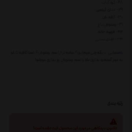
28- کره کباب
29- غذای گیاهی
30- کافه نان
31- رستوران باغ
32- قهوه خانه
33- غذای سنتی
راهنمایی
: دیگه چی میخاین؟ ساده تر از اسم رستوران؟ شما کافیه تابلو
یه موز گنده رو بذاری بالا و اسم رستوران رو بذاری موزانو!
رتبه بندی
تاکنون دیدگاهی در مورد این محصول ثبت نشده است!