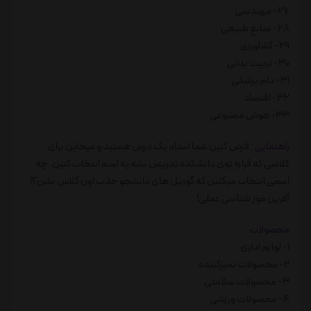
27- مهندسی
28- منابع طبیعی
29- کشاورزی
30- تربیت بدنی
31- دام پزشکی
32- اقتصاد
33- هوش مصنوعی
راهنمایی
: فرض کنین شما استاد یک درس هستید و میخاین برای
کلاسی که قراره توی دانشکده تدریس بشه یه اسم انتخاب کنین. چه
اسمی انتخاب میکنین که گوریل های دانشجو جذب اون کلاس بشن؟!
آفرین موز شناسی عملی!
محصولات
1- لوازم اداری
2- محصولات تمیزکننده
3- محصولات سلامتی
4- محصولات ورزشی