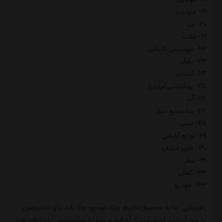
19- حبوبات
20- رب
21- غلات
22- سوسیس کالباس
23- پفک
24- لبنیات
25- نوشیدنی انرژی زا
26- آب
27- ساندویج سرد
28- سس
29- لوازم آرایشی
30- خمیر دندان
31- عطر
32- کفش
33- خودرو
راهنمایی
: ما یه محصول داریم. مثلا خودرو، حالا باید برای ماشینمون
یه برند انتخاب کنیم. برندی که هم مربوط به محصولمون باشه هم اون