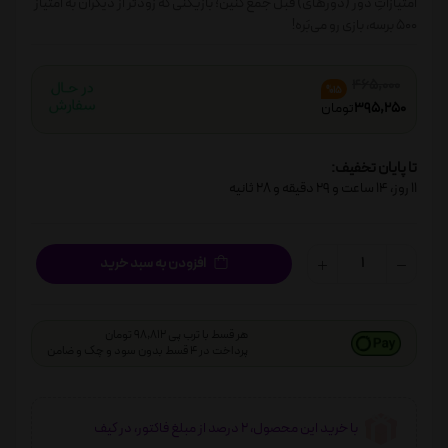
امتیازاتِ دور (دورهای) قبل جمع کنین؛ بازیکنی که زودتر از دیگران به امتیاز
500 برسه، بازی رو می‌بَره!
465,000
%15
395,250
تومان
تا پایان تخفیف:
11
روز،
14
ساعت و
29
دقیقه و
28
ثانیه
افزودن به سبد خرید
هر قسط با ترب پی 98,812 تومان
پرداخت در 4 قسط بدون سود و چک و ضامن
با خرید این محصول، 2 درصد از مبلغ فاکتور، در کیف