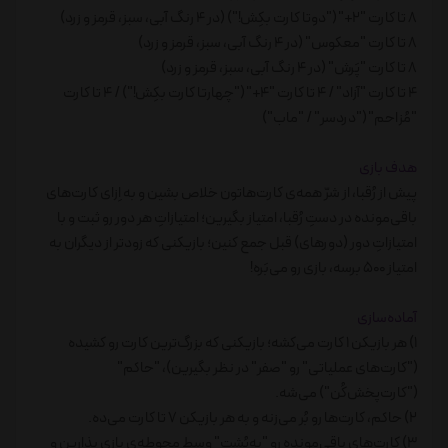
8 تا کارت "2+" ("دوتا کارت بکِش!") (در 4 رنگ آبی، سبز، قرمز و زرد)
8 تا کارت "معکوس" (در 4 رنگ آبی، سبز، قرمز و زرد)
8 تا کارت "پَرش" (در 4 رنگ آبی، سبز، قرمز و زرد)
4 تا کارت "آزاد" / 4 تا کارت "4+" ("چهارتا کارت بکِش!") / 4 تا کارت
"مُزاحم" ("دردسر" / "ماب")
هدف بازی
پیش از رُقبا، از شرّ همه‌ی کارت‌هاتون خلاص بشین و به اِزای کارت‌های
باقی‌مونده در دستِ رُقبا، امتیاز بگیرین؛ امتیازاتِ هر دور رو ثبت و با
امتیازاتِ دور (دورهای) قبل جمع کنین؛ بازیکنی که زودتر از دیگران به
امتیاز 500 برسه، بازی رو می‌بَره!
آماده‌سازی
1) هر بازیکن 1 کارت می‌کشه؛ بازیکنی که بزرگ‌ترین کارت رو کشیده
("کارت‌های عملیاتی" رو "صفر" در نظر بگیرین)، "حاکم"
("کارت‌پخش‌کُن") می‌شه.
2) حاکم، کارت‌ها رو بُر می‌زنه و به هر بازیکن 7 تا کارت می‌ده.
3) کارت‌های باقی‌مونده رو "به‌پُشت" وسط محوطه‌ی بازی بذارین و