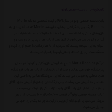
تاریخچه بازی دسته جمعی اونو
بازی دسته جمعی اونو در سال ۱۹۷۱ با ایده شخصی به نام
Merle
Robbins
یک پیرایشگر اهل اوهایو خلق شد.Merle که علاقه زیادی به
بازی های کارتی داشته است این ایده را با خانواده خود به اشتراک می
گذارد و این باعث می شود تا آنها بعد از بازی های پیاپی با دوستان و
اقوام به این نتیجه برسند که سرمایه ای ۸ هزار دلاری را جمع آوری کرده و
۵۰۰۰ دست از بازی دسته جمعی اونو را به تولید برسانند.
در آغاز Merle Robbins شروع به فروش بازی کارتی “اونو” در محل
پیرایشگاه خود می نماید و بعد از آن ، تعدادی از بازی ها را به فروشگاه
های محلی به فروش می رساند که این فروشگاه ها نیز به راحتی این
تعداد را به فروش می رسانند. پس از گذشتن چندی از فروش بازی ، آقای
رابینز حق انتشار بازی را به آقای رابرت تزاک یکی از هواداران سرسخت
“بازی دسته جمعی اونو” با قیمت ۵۰/۰۰۰ دلار + ۱۰ سنت به ازای هر
فروش می سپارد . اونو آرام آرام پس از این ماجرا به یک بازی جهانی
تبدیل می شود.