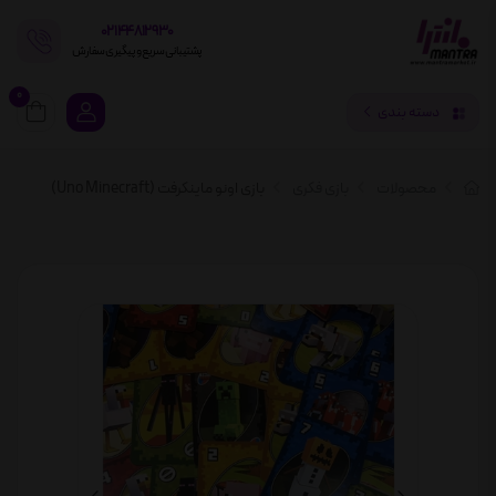
02144812930
پشتیبانی سریع و پیگیری سفارش
0
دسته بندی
محصولات
بازی فکری
بازی اونو ماینکرفت (Uno Minecraft)