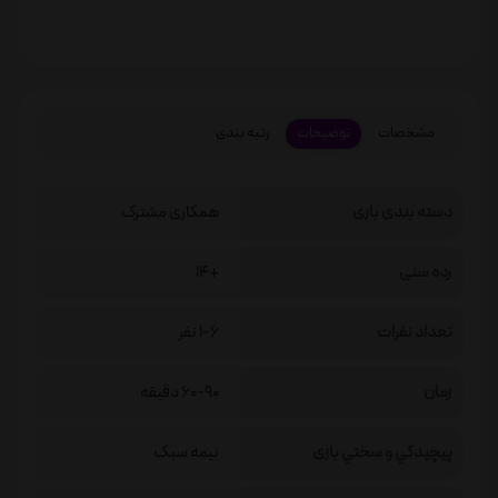
مشخصات
توضیحات
رتبه بندی
دسته بندی بازی
همکاری مشترک
رده سنی
+14
تعداد نفرات
1-6 نفر
زمان
60-90 دقیقه
پيچيدگي و سختي بازی
نیمه سبک