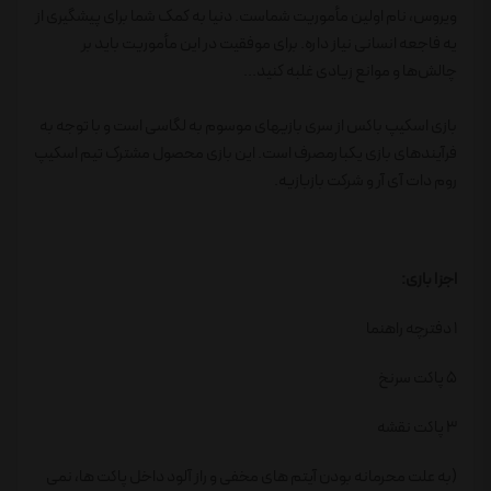
ویروس، نام اولین مأموریت شماست. دنیا به کمک شما برای پیشگیری از
یه فاجعه انسانی نیاز داره. برای موفقیت در این مأموریت باید بر
چالش‌ها و موانع زیادی غلبه کنید...
بازی اسکیپ باکس از سری بازیهای موسوم به لگاسی است و با توجه به
فرآیندهای بازی یکبارمصرف است. این بازی محصول مشترک تیم اسکیپ
روم دات آی آر و شرکت بازبازیه.
اجزا بازی:
1 دفترچه راهنما
5 پاکت سرنخ
3 پاکت نقشه
(به علت محرمانه بودن آیتم های مخفی و راز آلود داخل پاکت ها، نمی