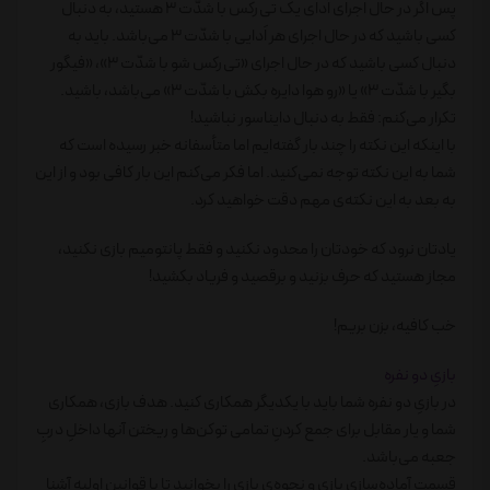
پس اگر در حال اجرای اَدای یک تی‌رکس با شدّت 3 هستید، به دنبال
کسی باشید که در حال اجرای هر اَدایی با شدّت 3 می‌باشد. باید به
دنبال کسی باشید که در حال اجرای «تی‌رکس شو با شدّت 3»، «فیگور
بگیر با شدّت 3» یا «رو هوا دایره بکش با شدّت 3» می‌باشد، باشید.
تکرار می‌کنم: فقط به دنبال دایناسور نباشید!
با اینکه این نکته را چند بار گفته‌ایم اما متأسفانه خبر رسیده است که
شما به این نکته توجه نمی‌کنید. اما فکر می‌کنم این بار کافی بود و از این
به بعد به این نکته‌ی مهم دقت خواهید کرد.
یادتان نرود که خودتان را محدود نکنید و فقط پانتومیم بازی نکنید،
مجاز هستید که حرف بزنید و برقصید و فریاد بکشید!
خب کافیه، بزن بریم!
بازیِ دو نفره
در بازیِ دو نفره شما باید با یکدیگر همکاری کنید. هدف بازی، همکاری
شما و یار مقابل برای جمع کردنِ تمامی توکن‌ها و ریختن آنها داخلِ دربِ
جعبه می‌باشد.
قسمت آماده‌سازی بازی و نحوه‌ی بازی را بخوانید تا با قوانین اولیه آشنا