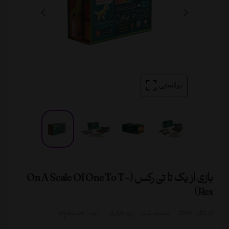
بزرگنمایی
بازی از یک تا تی رکس (On A Scale Of One To T-
Rex)
کد کالا :
1596
دسته بندی:
بازی فکری
برند :
فندوقچه