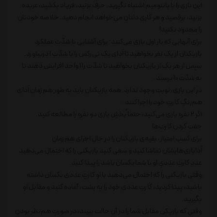
این بازی را با پانتومیم اشتباه نگیرید. حرف بزنید، فریاد بکشید، عربده
بزنید، برقصید و هر کاری دلتان می‌خواهد انجام دهید. خلاصه خودتان
را محدود نکنید!
برای آنهایی که بار اول بازی می‌کنند: برای آشنایی با شدّت عملکرد
بازیکنان از یک نفر بخواهید تا اَدای یک تی‌رکس را با شدّت 1 دربیاورد.
سپس از هر یک از بازیکنان بخواهید تا شدّت را 1 واحد افزایش دهند تا
به شدّت 10 برسید.
در این بازی، نوبت وجود ندارد. همه بازیکنان باید به طور هم‌زمان اَدای
هم‌رنگِ کارتِ خود را اجرا کنند.
اگر 2 نفره بازی می‌کنید، حتما ًبخشِ بازی دو نفره را مطالعه کنید.
جفت کردن کارت‌ها
برای کسب امتیاز، بقیه‌ی بازیکنان را در حالِ اجرای هم‌زمانِ
اَدا‌بازی‌هایشان تماشا کنید و سعی کنید بازیکنی را که احتمال می‌دهید
عددِ کارتِ عددیِ او با شما یکسان باشد را پیدا کنید.
وقتی بازیکنی را که احتمال می‌دهید با او کارتِ عددی یکسان داشته
باشید، پیدا کردید، کارتِ عددی خود را به پشت، آماده کنید و مقابل او
بگیرید.
وقتی که بازیکن مقابل شما را در آن حالت ببیند، در صورتِ هم‌نظر بودن