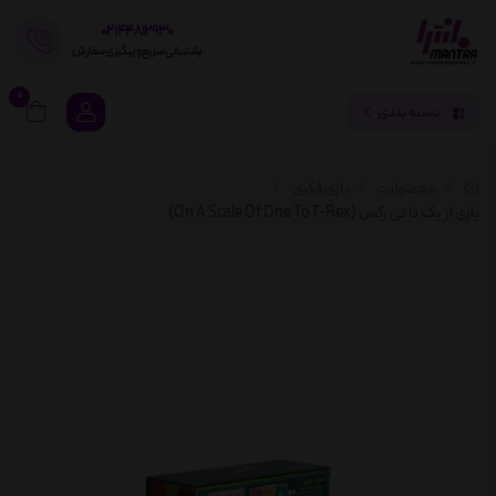
02144812930
پشتیبانی سریع و پیگیری سفارش
0
دسته بندی
محصولات
بازی فکری
بازی از یک تا تی رکس (On A Scale Of One To T-Rex)