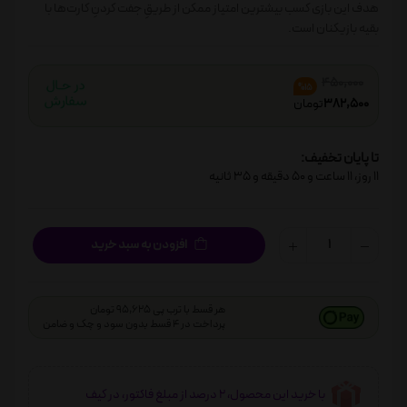
هدف این بازی کسب بیشترین امتیاز ممکن از طریقِ جفت کردنِ کارت‌ها با
بقیه بازیکنان است.
450,000
%15
382,500
تومان
تا پایان تخفیف:
11
روز،
11
ساعت و
50
دقیقه و
34
ثانیه
افزودن به سبد خرید
هر قسط با ترب پی 95,625 تومان
پرداخت در 4 قسط بدون سود و چک و ضامن
با خرید این محصول، 2 درصد از مبلغ فاکتور، در کیف