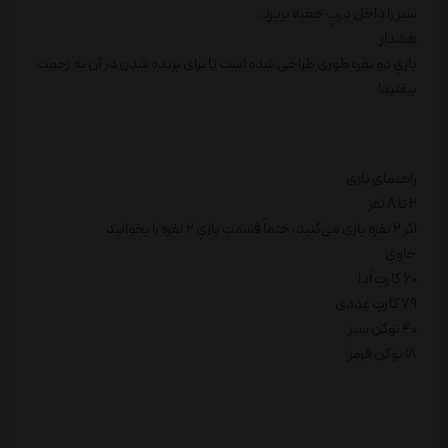
سبز را داخل دربِ جعبه بریزد.
هشدار
بازیِ دو نفره طوری طراحی شده است تا برای برنده شدن در آن به زحمت
بیفتید!
راهنمای بازی
2 تا 8 نفر
اگر 2 نفره بازی می‌کنید، حتماً قسمتِ بازیِ 2 نفره را بخوانید
حاویِ
60 کارتِ اَدا
79 کارتِ عددی
40 توکن سبز
18 توکن قرمز