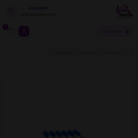
02144812930
پشتیبانی سریع و پیگیری سفارش
0
دسته بندی
محصولات
بازی فکری
بازی آیوژیت