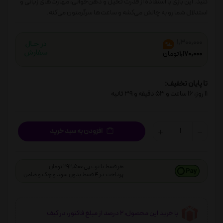
کنید. این بازی با استفاده از قدرت تخیل و ذهن‌خوانی، مهارت‌های زبانی و
استدلال شما رو به چالش می‌کشه و ساعت‌ها سرگرمتون می‌کنه.
1,300,000
%10
1,170,000
تومان
تا پایان تخفیف:
11
روز،
16
ساعت و
53
دقیقه و
38
ثانیه
افزودن به سبد خرید
هر قسط با ترب پی 292,500 تومان
پرداخت در 4 قسط بدون سود و چک و ضامن
با خرید این محصول، 2 درصد از مبلغ فاکتور، در کیف