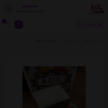
02144812930
پشتیبانی سریع و پیگیری سفارش
0
دسته بندی
محصولات
بازی فکری
بازی آزول 3 Azul