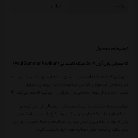
تولید
ایرانی
توضیحات محصول
🎨 معرفی بازی آزول 3: اقامتگاه تابستانی (Azul Summer Pavilion)
بازی
آزول 3: اقامتگاه تابستانی
سومین نسخه از سری محبوب آزول است
که با طراحی چشم‌نواز، قوانین متفاوت و استراتژی‌های عمیق‌تر،
تجربه‌ای تازه و فراموش‌نشدنی برای طرفداران بردگیم فراهم می‌کند. 🌟
در این نسخه، بازیکنان در نقش صنعتگران پرتغالی قرار می‌گیرند و
وظیفه دارند با استفاده از بهترین کاشی‌ها، کاخ تابستانی باشکوهی
برای خانواده سلطنتی پرتغال بسازند. هر انتخاب شما اهمیت دارد، زیرا
باید علاوه بر کسب امتیاز، منابع خود را نیز مدیریت کنید.