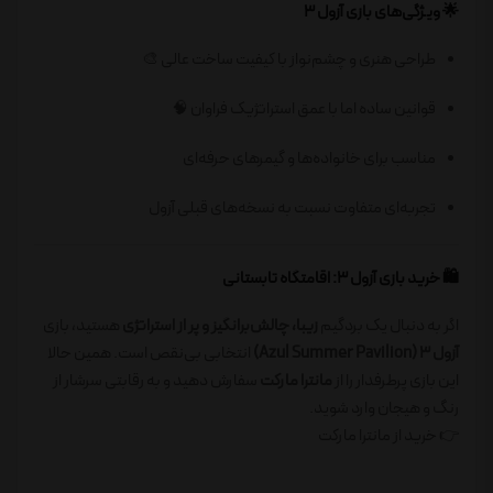
🌟 ویژگی‌های بازی آزول 3
طراحی هنری و چشم‌نواز با کیفیت ساخت عالی 🎨
قوانین ساده اما با عمق استراتژیک فراوان 🧠
مناسب برای خانواده‌ها و گیمرهای حرفه‌ای
تجربه‌ای متفاوت نسبت به نسخه‌های قبلی آزول
🛍️ خرید بازی آزول 3: اقامتگاه تابستانی
اگر به دنبال یک بردگیم
زیبا، چالش‌برانگیز و پر از استراتژی
هستید، بازی
آزول 3 (Azul Summer Pavilion)
انتخابی بی‌نقص است. همین حالا
این بازی پرطرفدار را از
مانترا مارکت
سفارش دهید و به رقابتی سرشار از
رنگ و هیجان وارد شوید.
👉 خرید از مانترا مارکت