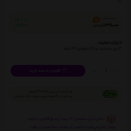
بالا.
1,700,000
%15
1,445,000
تومان
تا پایان تخفیف:
13
روز،
10
ساعت و
48
دقیقه و
36
ثانیه
افزودن به سبد خرید
هر قسط با ترب پی 361,250 تومان
پرداخت در 4 قسط بدون سود و چک و ضامن
با خرید این محصول، 2 درصد از مبلغ فاکتور، در کیف
پولتان شارژ می‌شود!علاوه بر آن تعداد 500 امتیاز دریافت