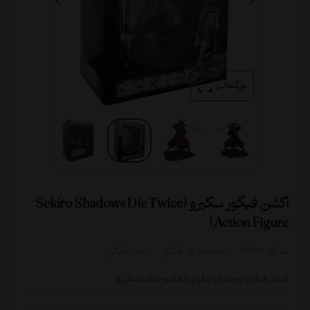
بزرگنمایی
اکشن فیگور سکیرو (Sekiro Shadows Die Twice
Action Figure)
کد کالا :
1783
دسته بندی:
فیگور
برند :
فیگور
اکشن فیگور اورجینال و فوق العاده جذاب سکیرو