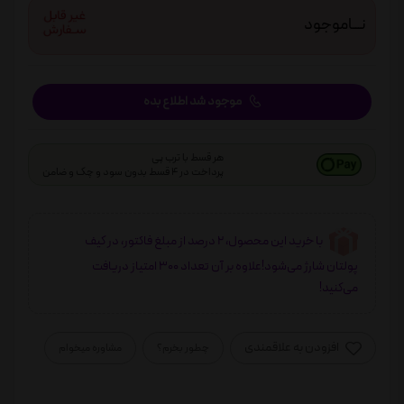
نـــاموجود
موجود شد اطلاع بده
هر قسط با ترب پی
پرداخت در 4 قسط بدون سود و چک و ضامن
با خرید این محصول، 2 درصد از مبلغ فاکتور، در کیف
پولتان شارژ می‌شود!علاوه بر آن تعداد 300 امتیاز دریافت
می‌کنید!
افزودن به علاقمندی
چطور بخرم؟
مشاوره میخوام