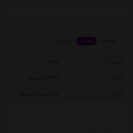
مشخصات
توضیحات
رتبه بندی
جنس
PLA+
ابعاد
7*7*7 سانتی متر
کاربرد
استند دسته کنسول بازی