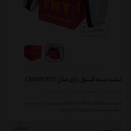
بزرگنمایی
استند دسته کنسول بازی مدل CRASH TNT
کد کالا :
1775
دسته بندی:
استند
برند :
مانترا
xاستند دسته PS4 یا PS5 یا XBOX xمناسب برای یک عدد دسته
xنگهدارنده دسته و جلوگیری از خط وخش
نـــاموجود