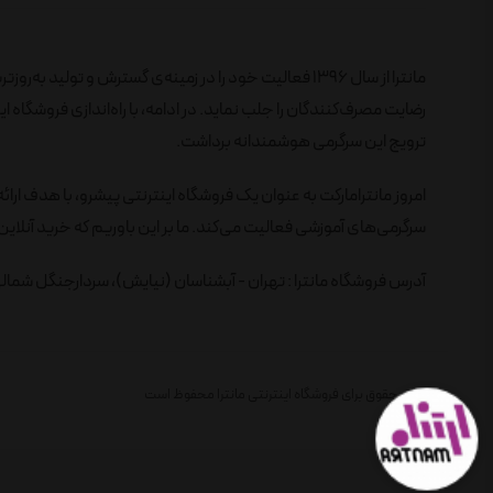
مانترا از سال 1396 فعالیت خود را در زمینه‌ی گسترش و تول
ترویج این سرگرمی هوشمندانه برداشت.
امروز مانترامارکت به عنوان یک فروشگاه اینترنتی پیشرو، با هدف ارائ
سرگرمی‌های آموزشی فعالیت می‌کند. ما بر این باوریم که خرید آنلاین 
آدرس فروشگاه مانترا : تهران - آبشناسان (نیایش)، سردارجنگل شمالی، 
تمام حقوق برای فروشگاه اینترنتی مانترا محفوظ است