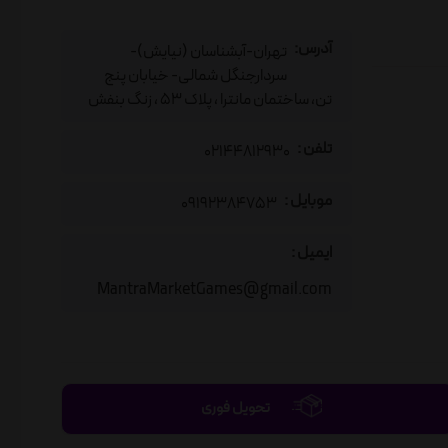
آدرس:
تهران-آبشناسان (نیایش)-
سردارجنگل شمالی- خیابان پنج
تن، ساختمان مانترا ، پلاک 53 ، زنگ بنفش
تلفن :
02144812930
موبایل :
09192384753
ایمیل :
MantraMarketGames@gmail.com
تحویل فوری