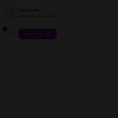
02144812930
پشتیبانی سریع و پیگیری سفارش
0
ورود / ثبت نام